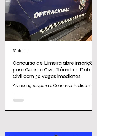
31 de jul.
Concurso de Limeira abre inscrições
para Guarda Civil, Trânsito e Defesa
Civil com 30 vagas imediatas
As inscrições para o Concurso Público nº
02/2026 da Prefeitura de Limeira
começam nesta sexta-feira (31) e seguem
até 31 de agosto. O edital oferece 30
vagas imediatas, além de cadastro
reserva, para cargos da área de
segurança e proteção, todos destinados a
candidatos com ensino médio. Os salários