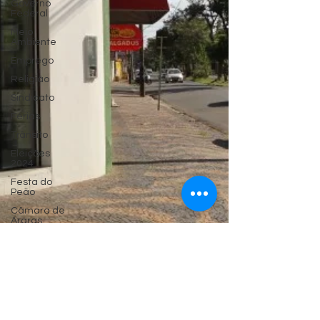
Governo
Federal
Meio
Ambiente
Emprego
Religião
Sindicato
Férias
Trânsito
Eleições
2024
Festa do
Peão
Câmara de
Araras
Denúncia
Artigos
Carnaval
Beleza
10 de mai. de 2024
Polêmica