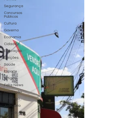
Segurança
Concursos
Públicos
Cultura
Governo
Economia
Cidade
Educação
Eleições
Saúde
Esporte
Artigos
Fake News
Habitação
Emprego
Judiciário
Região