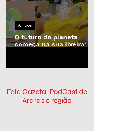
Artigos
O futuro do planeta
começa na sua lixeira: o
poder da reciclagem em
1
/
100
nossas mãos
Fala Gazeta: PodCast de
Araras e região