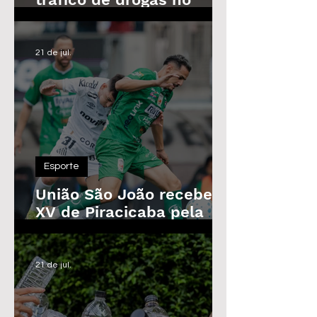
Parque das Árvores, em
Araras
21 de jul.
Esporte
União São João recebe o
XV de Piracicaba pela
Copa Paulista nesta
quarta-feira
21 de jul.