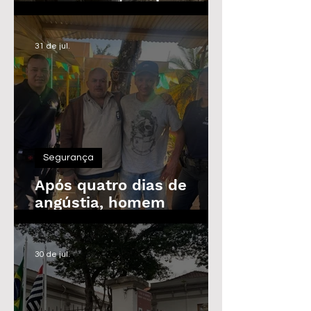
Guarda Civil, Trânsito e
Defesa Civil com 30
vagas imediatas
31 de jul.
Segurança
Após quatro dias de
angústia, homem
desaparecido é
encontrado em Araras
30 de jul.