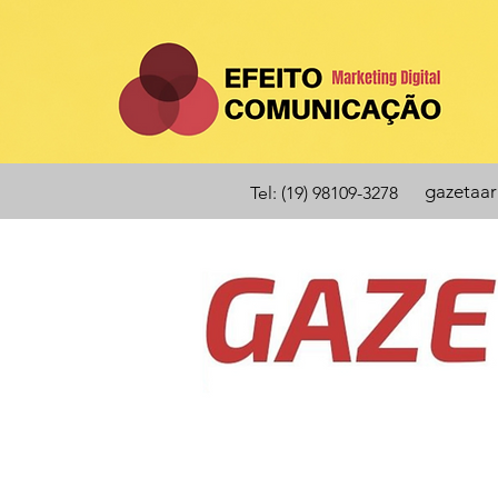
gazetaa
Tel: (19) 98109-3278