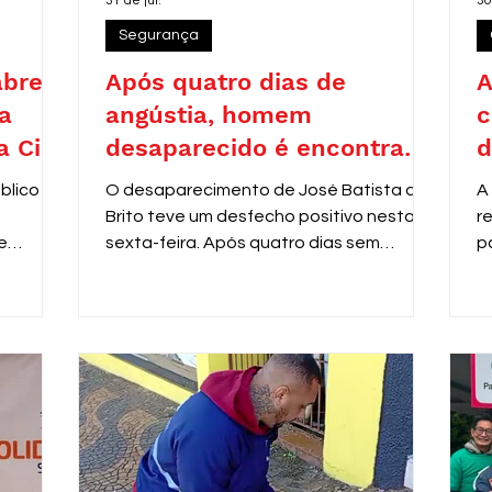
31 de jul.
30
Segurança
abre
Após quatro dias de
A
a
angústia, homem
c
a Civil
desaparecido é encontrado
d
as
em Araras
blico nº
O desaparecimento de José Batista de
A
Brito teve um desfecho positivo nesta
r
e
sexta-feira. Após quatro dias sem
p
al
notícias, ele foi localizado pela equipe do
P
m de
programa Anjos da Guarda, da Guarda
s
a área
Municipal de Araras, nas dependências
d
do Centro do Idoso (CDI).
c
sino
d
2.967,51