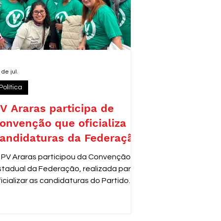
 de jul.
Política
V Araras participa de
onvenção que oficializa
andidaturas da Federação
 PV Araras participou da Convenção
stadual da Federação, realizada para
ficializar as candidaturas do Partido
erde para as próximas eleições. O
vento reuniu lideranças e
epresentantes de diversas cidades,