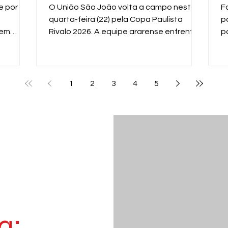
n
e por
O União São João volta a campo nesta
F
quarta-feira (22) pela Copa Paulista
p
 em
Rivalo 2026. A equipe ararense enfrenta
p
 equipe
o XV de Piracicaba, às 19h, no Estádio Dr.
m
al
Hermínio Ometto, em Araras, em mais um
g
enida
importante compromisso na competição
f
estadual.
p
1
2
3
4
5
p
d
a: