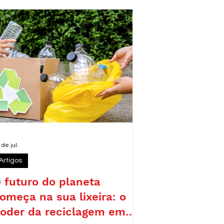
eforçando o compromisso da legenda
om pautas como sustentabilidade,
emocracia e desenvolvimento
esponsável.
 de jul.
Artigos
 futuro do planeta
omeça na sua lixeira: o
oder da reciclagem em