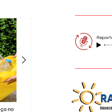
eça na
A cidade das respostas que ainda
Gol