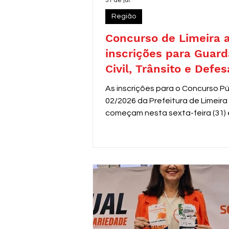
31 de jul.
Região
Concurso de Limeira 
inscrições para Guard
Civil, Trânsito e Defes
com 30 vagas imediat
As inscrições para o Concurso Pú
02/2026 da Prefeitura de Limeira
começam nesta sexta-feira (31) 
seguem até 31 de agosto. O edit
oferece 30 vagas imediatas, alé
cadastro reserva, para cargos d
de segurança e proteção, todos
destinados a candidatos com en
médio. Os salários variam de R$ 
a R$ 3.306,26.