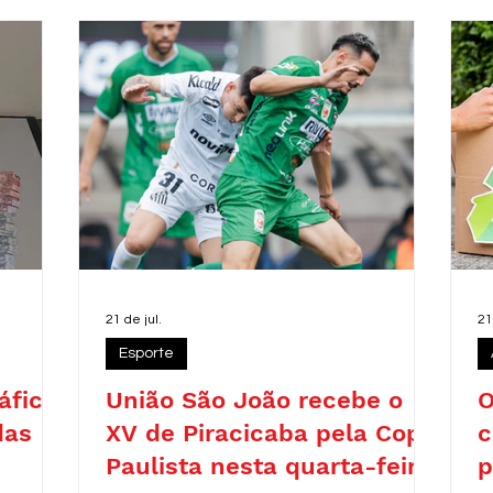
r
c
d
r
21 de jul.
21
Esporte
áfico
União São João recebe o
O
das
XV de Piracicaba pela Copa
c
Paulista nesta quarta-feira
p