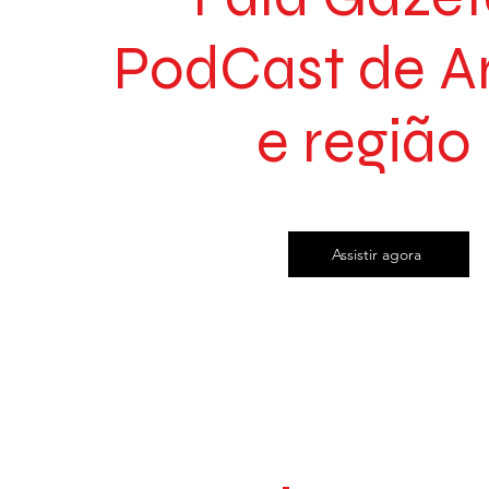
PodCast de A
e região
Assistir agora