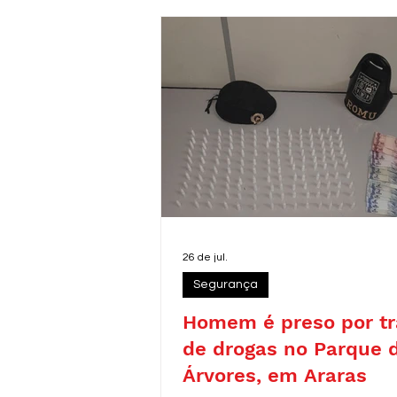
26 de jul.
Segurança
Homem é preso por tr
de drogas no Parque 
Árvores, em Araras