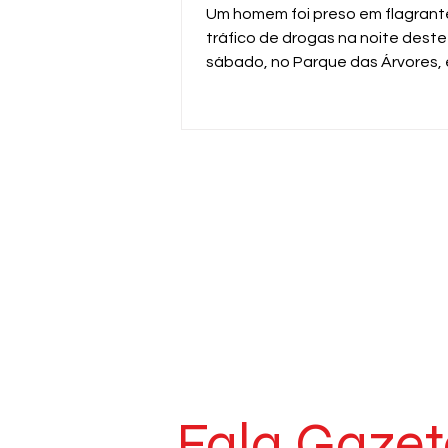
Um homem foi preso em flagrant
tráfico de drogas na noite deste
sábado, no Parque das Árvores,
Araras. A ação foi realizada pela
da ROMU da Guarda Civil Municip
durante patrulhamento pela Av
Professor Dirçon Kammer.
Fala Gazet