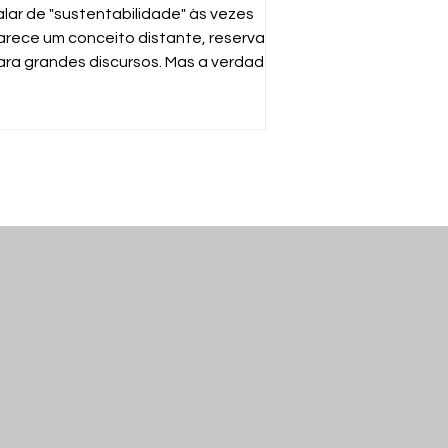
ossas mãos
alar de "sustentabilidade" às vezes
arece um conceito distante, reservado
ara grandes discursos. Mas a verdade é
uito mais simples: sustentabilidade é
arantir que o mundo continue
uncionando para nós e para as
róximas gerações. E a ferramenta mais
oderosa para isso está no seu gesto
iário de descartar o que não usa mais.