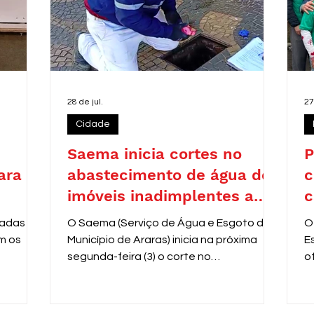
28 de jul.
27
Cidade
Saema inicia cortes no
P
ara
abastecimento de água de
c
imóveis inadimplentes a
c
partir de 3 de agosto
zadas
O Saema (Serviço de Água e Esgoto do
O
m os
Município de Araras) inicia na próxima
E
segunda-feira (3) o corte no
o
fornecimento de água de
V
aproximadamente 8 mil residências com
e
contas em atraso entre 31 e 60 dias.
r