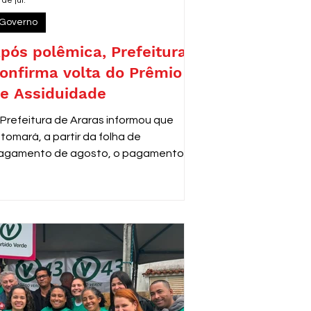
 de jul.
Governo
pós polêmica, Prefeitura
onfirma volta do Prêmio
e Assiduidade
 Prefeitura de Araras informou que
etomará, a partir da folha de
agamento de agosto, o pagamento do
rêmio de Assiduidade e Disciplina aos
ervidores municipais que adquiriram o
ireito ao benefício antes de 2013,
onforme decisão do Tribunal de Justiça
e São Paulo (TJSP).