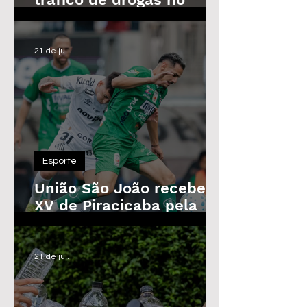
Parque das Árvores, em
Araras
21 de jul.
Esporte
União São João recebe o
XV de Piracicaba pela
Copa Paulista nesta
quarta-feira
21 de jul.