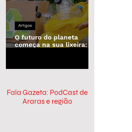
Artigos
O futuro do planeta
começa na sua lixeira: o
poder da reciclagem em
1
/
100
nossas mãos
Fala Gazeta: PodCast de
Araras e região