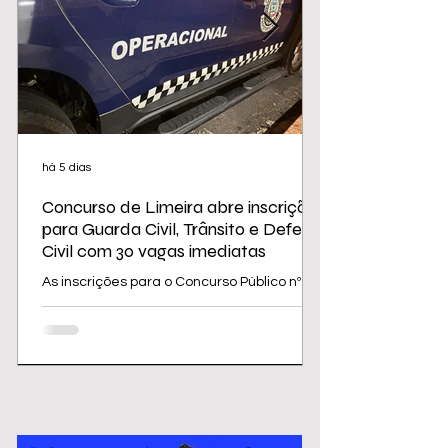
há 5 dias
Concurso de Limeira abre inscrições
para Guarda Civil, Trânsito e Defesa
Civil com 30 vagas imediatas
As inscrições para o Concurso Público nº
02/2026 da Prefeitura de Limeira
começam nesta sexta-feira (31) e seguem
até 31 de agosto. O edital oferece 30
vagas imediatas, além de cadastro
reserva, para cargos da área de
segurança e proteção, todos destinados a
candidatos com ensino médio. Os salários