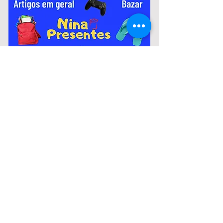
variam de R$ 2.967,51 a R$ 3.306,26.
Notícias:
Murilo Coghi fala sobre crise
financeira da Prefeitura