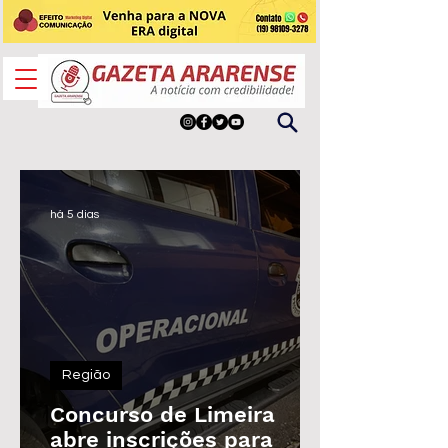
há 5 dias
Região
Concurso de Limeira
abre inscrições para