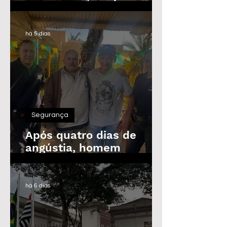
Guarda Civil, Trânsito e
Defesa Civil com 30
vagas imediatas
há 5 dias
Segurança
Após quatro dias de
angústia, homem
desaparecido é
encontrado em Araras
há 6 dias