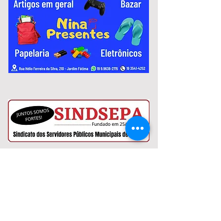
variam de R$ 2.967,51 a R$ 3.306,26.
Notícias:
Murilo Coghi fala sobre crise
financeira da Prefeitura