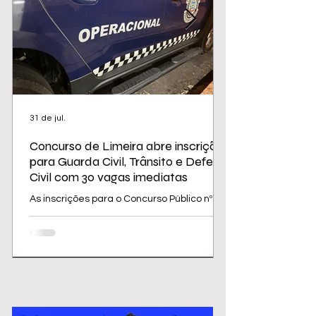
31 de jul.
Concurso de Limeira abre inscrições
para Guarda Civil, Trânsito e Defesa
Civil com 30 vagas imediatas
As inscrições para o Concurso Público nº
02/2026 da Prefeitura de Limeira
começam nesta sexta-feira (31) e seguem
até 31 de agosto. O edital oferece 30
vagas imediatas, além de cadastro
reserva, para cargos da área de
segurança e proteção, todos destinados a
candidatos com ensino médio. Os salários