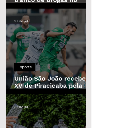
Parque das Árvores, em
Araras
21 de jul.
Esporte
União São João recebe o
XV de Piracicaba pela
Copa Paulista nesta
quarta-feira
21 de jul.