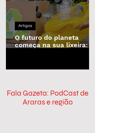
Artigos
O futuro do planeta
começa na sua lixeira: o
poder da reciclagem em
1
/
100
nossas mãos
Fala Gazeta: PodCast de
Araras e região