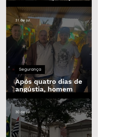
Guarda Civil, Trânsito e
Defesa Civil com 30
vagas imediatas
31 de jul.
Segurança
Após quatro dias de
angústia, homem
desaparecido é
encontrado em Araras
30 de jul.