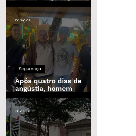
Guarda Civil, Trânsito e
Defesa Civil com 30
vagas imediatas
há 7 dias
Segurança
Após quatro dias de
angústia, homem
desaparecido é
encontrado em Araras
30 de jul.