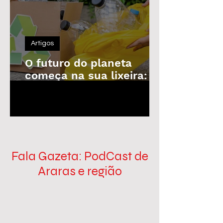
Artigos
O futuro do planeta
começa na sua lixeira: o
poder da reciclagem em
1
/
100
nossas mãos
Fala Gazeta: PodCast de
Araras e região