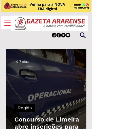
há 7 dias
Região
Concurso de Limeira
abre inscrições para