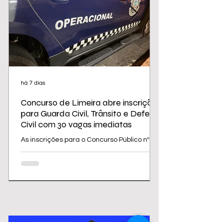
há 7 dias
Concurso de Limeira abre inscrições
para Guarda Civil, Trânsito e Defesa
Civil com 30 vagas imediatas
As inscrições para o Concurso Público nº
02/2026 da Prefeitura de Limeira
começam nesta sexta-feira (31) e seguem
até 31 de agosto. O edital oferece 30
vagas imediatas, além de cadastro
reserva, para cargos da área de
segurança e proteção, todos destinados a
candidatos com ensino médio. Os salários