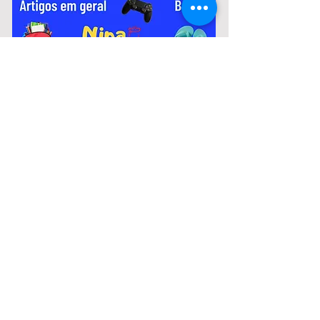
variam de R$ 2.967,51 a R$ 3.306,26.
Notícias:
Murilo Coghi fala sobre crise
financeira da Prefeitura