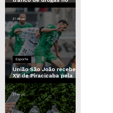
Parque das Árvores, em
Araras
21 de jul.
Esporte
União São João recebe o
XV de Piracicaba pela
Copa Paulista nesta
quarta-feira
21 de jul.