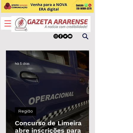
há 5 dias
Região
Concurso de Limeira
abre inscrições para