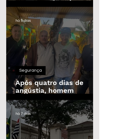
Guarda Civil, Trânsito e
Defesa Civil com 30
vagas imediatas
há 5 dias
Segurança
Após quatro dias de
angústia, homem
desaparecido é
encontrado em Araras
há 7 dias