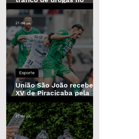
Parque das Árvores, em
Araras
21 de jul.
Esporte
União São João recebe o
XV de Piracicaba pela
Copa Paulista nesta
quarta-feira
21 de jul.