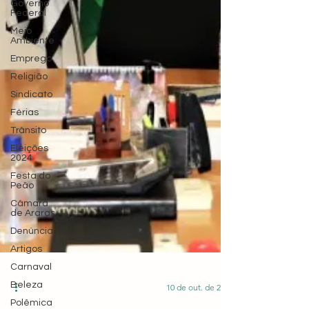
Governo
Federal
Meio
Ambiente
Emprego
Religião
Sindicato
Férias
Trânsito
Eleições
2024
Festa do
Peão
Câmara
de Araras
Denúncia
Artigos
Carnaval
Beleza
Polêmica