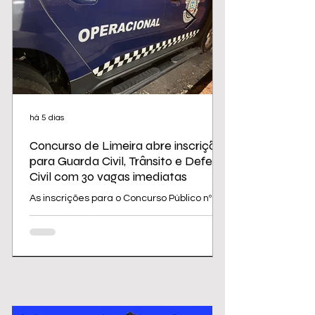
há 5 dias
Concurso de Limeira abre inscrições
para Guarda Civil, Trânsito e Defesa
Civil com 30 vagas imediatas
As inscrições para o Concurso Público nº
02/2026 da Prefeitura de Limeira
começam nesta sexta-feira (31) e seguem
até 31 de agosto. O edital oferece 30
vagas imediatas, além de cadastro
reserva, para cargos da área de
segurança e proteção, todos destinados a
candidatos com ensino médio. Os salários