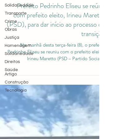
10 de out. de 2024
Solidariedade
Transporte
Prefeito Pedrinho Eliseu se reúne
Crime
com prefeito eleito, Irineu Maretto
Obras
(PSD), para dar início ao processo de
Justiça
transição
Homenagem
Solidariedade
Na manhã desta terça-feira (8), o prefeito
Direitos
Pedrinho Eliseu se reuniu com o prefeito eleito,
Saúde
Irineu Maretto (PSD – Partido Social...
Artigo
Construção
Tecnologia