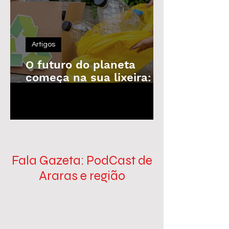
Artigos
O futuro do planeta
começa na sua lixeira: o
poder da reciclagem em
1
/
100
nossas mãos
Fala Gazeta: PodCast de
Araras e região