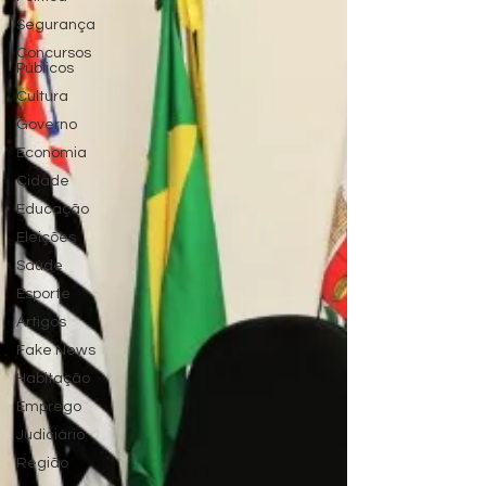
Segurança
Concursos
Públicos
Cultura
Governo
Economia
Cidade
Educação
Eleições
Saúde
Esporte
Artigos
Fake News
Habitação
Emprego
Judiciário
Região