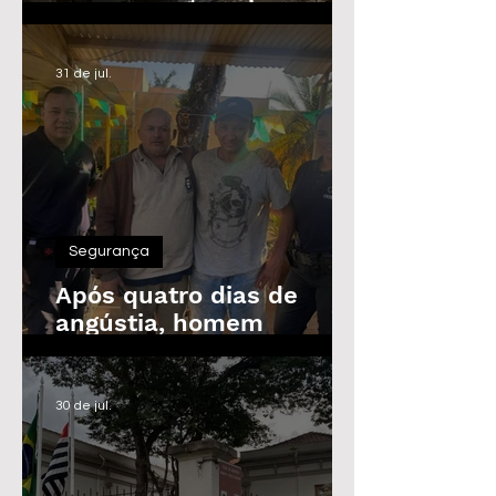
Guarda Civil, Trânsito e
Defesa Civil com 30
vagas imediatas
31 de jul.
Segurança
Após quatro dias de
angústia, homem
desaparecido é
encontrado em Araras
30 de jul.