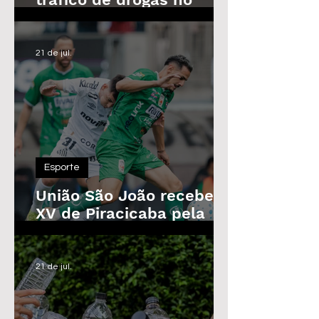
Parque das Árvores, em
Araras
21 de jul.
Esporte
União São João recebe o
XV de Piracicaba pela
Copa Paulista nesta
quarta-feira
21 de jul.