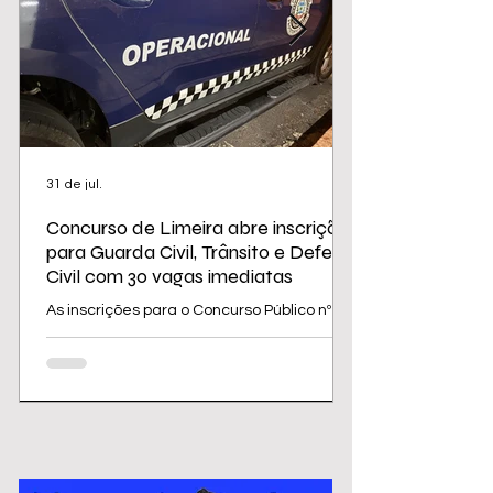
31 de jul.
Concurso de Limeira abre inscrições
para Guarda Civil, Trânsito e Defesa
Civil com 30 vagas imediatas
As inscrições para o Concurso Público nº
02/2026 da Prefeitura de Limeira
começam nesta sexta-feira (31) e seguem
até 31 de agosto. O edital oferece 30
vagas imediatas, além de cadastro
reserva, para cargos da área de
segurança e proteção, todos destinados a
candidatos com ensino médio. Os salários