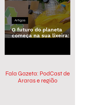
Artigos
O futuro do planeta
começa na sua lixeira: o
poder da reciclagem em
1
/
100
nossas mãos
Fala Gazeta: PodCast de
Araras e região