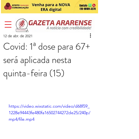
12 de abr. de 2021
Covid: 1ª dose para 67+
será aplicada nesta
quinta-feira (15)
https://video.wixstatic.com/video/d68f59_
1228e94443fe480fa16502744272de25/240p/
mp4/file.mp4