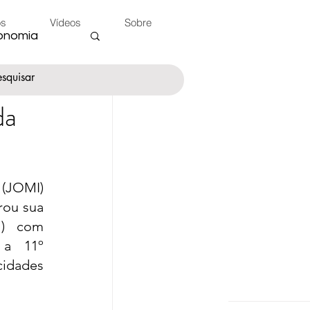
os
Vídeos
Sobre
onomia
da
nte
JOMI) 
 do Peão
ou sua 
) com 
a 11º 
ades 