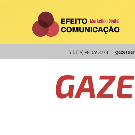
gazetaa
Tel: (19) 98109-3278