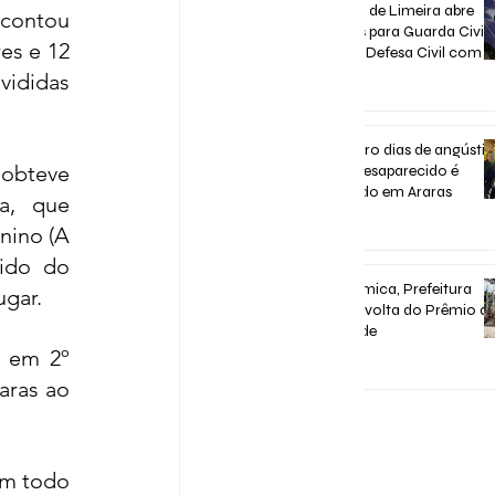
Concurso de Limeira abre
contou 
inscrições para Guarda Civil,
es e 12 
Trânsito e Defesa Civil com 3
vagas imediatas
ididas 
há 6 dias
Após quatro dias de angústia
obteve 
homem desaparecido é
encontrado em Araras
, que 
nino (A 
há 7 dias
ido do 
Após polêmica, Prefeitura
ugar.
confirma volta do Prêmio d
Assiduidade
 em 2º 
30 de jul.
ras ao 
m todo 