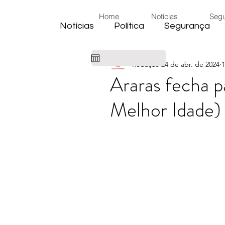
Home
Notícias
Seg
Notícias
Política
Segurança
Redação
24 de abr. de 2024
1
Cidade
Educação
Eleiçõe
Araras fecha p
Melhor Idade) 
Habitação
Emprego
Judic
Emprego
Religião
Sindica
Câmara de Araras
Denúncia