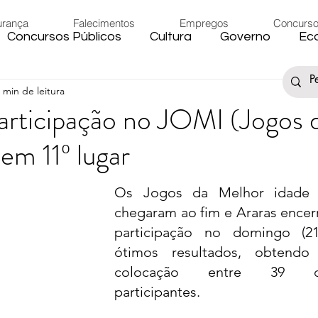
urança
Falecimentos
Empregos
Concurs
Concursos Públicos
Cultura
Governo
Ec
 min de leitura
s
Saúde
Esporte
Artigos
Fake News
articipação no JOMI (Jogos 
em 11º lugar
iário
Região
Governo Federal
Meio Ambie
Os Jogos da Melhor idade (
to
Férias
Trânsito
Eleições 2024
Festa
chegaram ao fim e Araras encerr
participação no domingo (21
ótimos resultados, obtendo 
Artigos
Carnaval
colocação entre 39 cid
participantes.