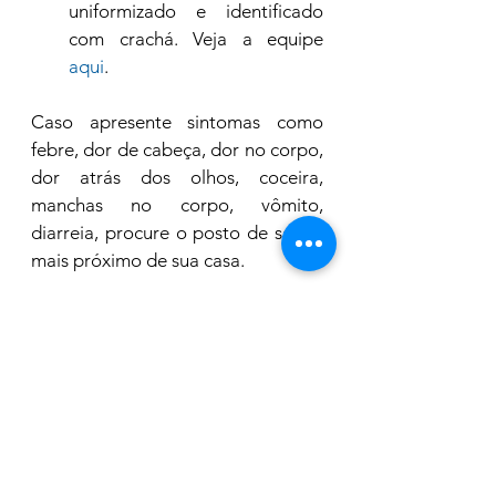
uniformizado e identificado 
com crachá. Veja a equipe 
aqui
.
Caso apresente sintomas como 
febre, dor de cabeça, dor no corpo, 
dor atrás dos olhos, coceira, 
manchas no corpo, vômito, 
diarreia, procure o posto de saúde 
mais próximo de sua casa.
Outras informações podem ser 
obtidas pelo telefone (19) 3551-
5840 (Controle de Endemias).
CRÉDITO: REPRODUÇÃO SECOM 
Saúde