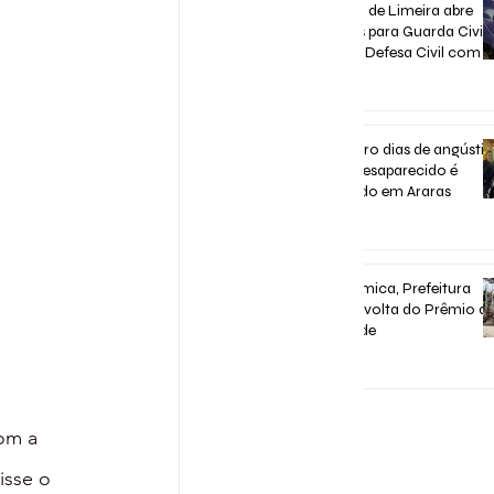
Concurso de Limeira abre
inscrições para Guarda Civil,
Trânsito e Defesa Civil com 3
vagas imediatas
há 7 dias
Após quatro dias de angústia
homem desaparecido é
encontrado em Araras
há 7 dias
Após polêmica, Prefeitura
confirma volta do Prêmio d
Assiduidade
30 de jul.
om a 
isse o 