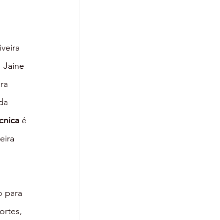
veira 
 Jaine 
ra 
da 
cnica
 é 
eira 
o para 
rtes, 