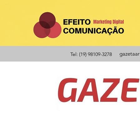
gazetaa
Tel: (19) 98109-3278