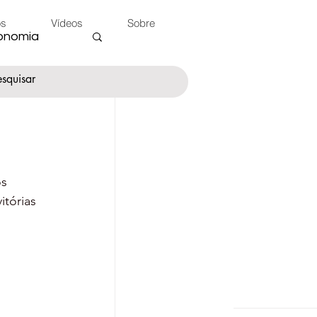
os
Vídeos
Sobre
onomia
nte
s 
tórias 
 do Peão