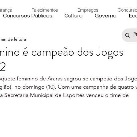
urança
Falecimentos
Empregos
Concurs
Concursos Públicos
Cultura
Governo
Ec
min de leitura
s
Saúde
Esporte
Artigos
Fake News
nino é campeão dos Jogos
22
iário
Região
Governo Federal
Meio Ambie
quete feminino de Araras sagrou-se campeão dos Jogo
região), no domingo (10). Com uma campanha de quatro vi
to
Férias
Trânsito
Eleições 2024
Festa
a Secretaria Municipal de Esportes venceu o time de 
Artigos
Carnaval