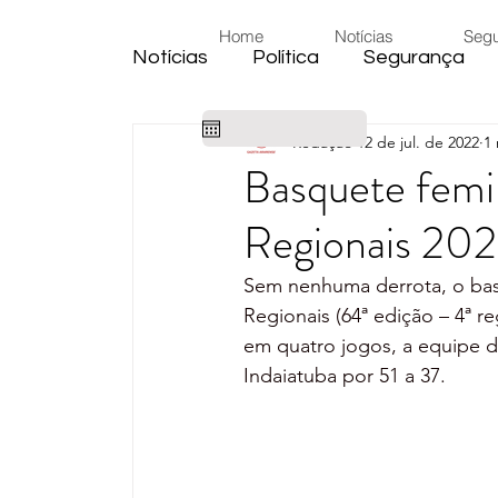
Home
Notícias
Seg
Notícias
Política
Segurança
Redação
12 de jul. de 2022
1 
Cidade
Educação
Eleiçõe
Basquete femi
Regionais 20
Habitação
Emprego
Judic
Sem nenhuma derrota, o bas
Regionais (64ª edição – 4ª 
Emprego
Religião
Sindica
em quatro jogos, a equipe d
Indaiatuba por 51 a 37.
Câmara de Araras
Denúncia