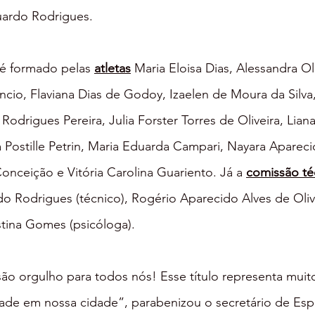
uardo Rodrigues.
é formado pelas 
atletas
 Maria Eloisa Dias, Alessandra Oli
cio, Flaviana Dias de Godoy, Izaelen de Moura da Silva,
odrigues Pereira, Julia Forster Torres de Oliveira, Liana
a Postille Petrin, Maria Eduarda Campari, Nayara Apareci
Conceição e Vitória Carolina Guariento. Já a 
comissão té
 Rodrigues (técnico), Rogério Aparecido Alves de Oliv
istina Gomes (psicóloga).
ão orgulho para todos nós! Esse título representa muit
ade em nossa cidade”, parabenizou o secretário de Espo