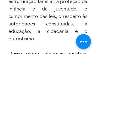
estruturação familiar, a proteção da 
infância e da juventude, o 
cumprimento das leis, o respeito às 
autoridades constituídas, a 
educação, a cidadania e o 
patriotismo.
Desse modo, algumas questões 
devem ser enfrentadas pelo 
parlamento municipal, como a 
defesa irrestrita da vida, da saúde e 
da proteção da infância - combate 
ao aborto, à violência e à pedofilia, 
a garantia do direito à liberdade 
religiosa e de culto, a incolumidade 
dos templos cristãos e o apoio às 
instituições de promoção social.