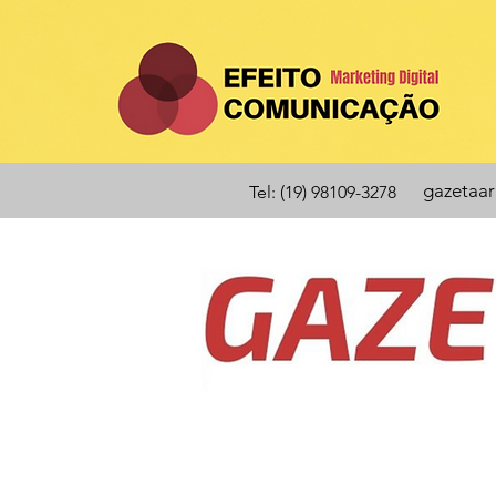
gazetaa
Tel: (19) 98109-3278