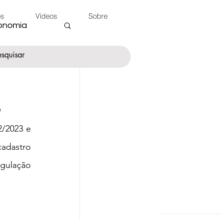
os
Vídeos
Sobre
onomia
o
nte
/2023 e 
 do Peão
adastro 
gulação 