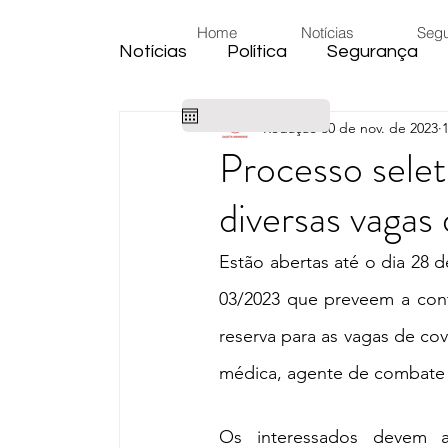
Home
Notícias
Seg
Notícias
Política
Segurança
Redação
30 de nov. de 2023
Cidade
Educação
Eleiçõe
Processo selet
diversas vagas
Habitação
Emprego
Judic
Estão abertas até o dia 28 d
Emprego
Religião
Sindica
03/2023 que preveem a con
reserva para as vagas de cov
Câmara de Araras
Denúncia
médica, agente de combate 
Os interessados devem ac