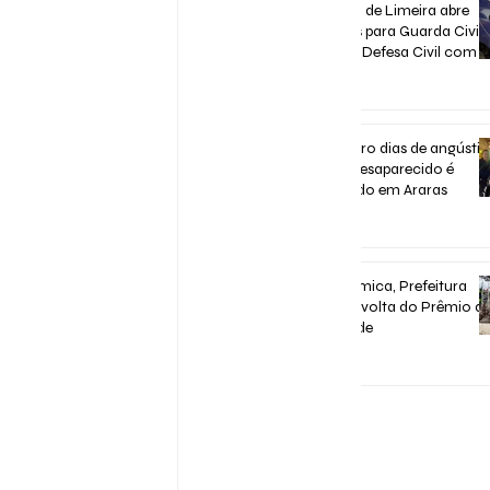
Concurso de Limeira abre
inscrições para Guarda Civil,
Trânsito e Defesa Civil com 3
vagas imediatas
há 6 dias
Após quatro dias de angústia
homem desaparecido é
encontrado em Araras
há 6 dias
Após polêmica, Prefeitura
confirma volta do Prêmio d
Assiduidade
há 7 dias