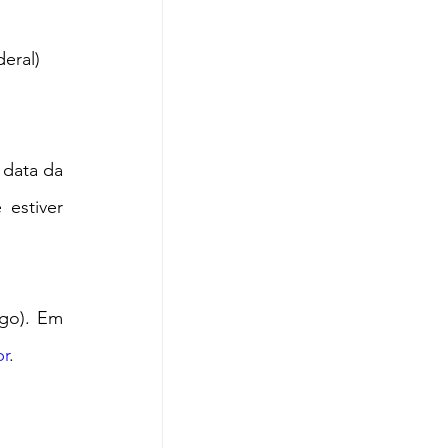
eral)
data da 
stiver 
go). Em 
br
.