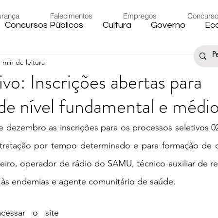
urança
Falecimentos
Empregos
Concurs
Concursos Públicos
Cultura
Governo
Ec
1 min de leitura
s
Saúde
Esporte
Artigos
Fake News
ivo: Inscrições abertas para
 de nível fundamental e médi
iário
Região
Governo Federal
Meio Ambie
e dezembro as inscrições para os processos seletivos 02
to
Férias
Trânsito
Eleições 2024
Festa
tratação por tempo determinado e para formação de c
eiro, operador de rádio do SAMU, técnico auxiliar de re
Artigos
Carnaval
às endemias e agente comunitário de saúde. 
essar o site 