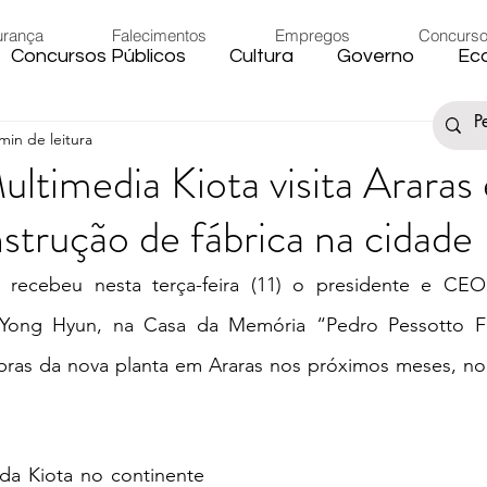
urança
Falecimentos
Empregos
Concurs
Concursos Públicos
Cultura
Governo
Ec
min de leitura
s
Saúde
Esporte
Artigos
Fake News
timedia Kiota visita Araras 
strução de fábrica na cidade
iário
Região
Governo Federal
Meio Ambie
u recebeu nesta terça-feira (11) o presidente e CE
to
Férias
Trânsito
Eleições 2024
Festa
 Yong Hyun, na Casa da Memória “Pedro Pessotto Fil
bras da nova planta em Araras nos próximos meses, no D
Artigos
Carnaval
 da Kiota no continente 