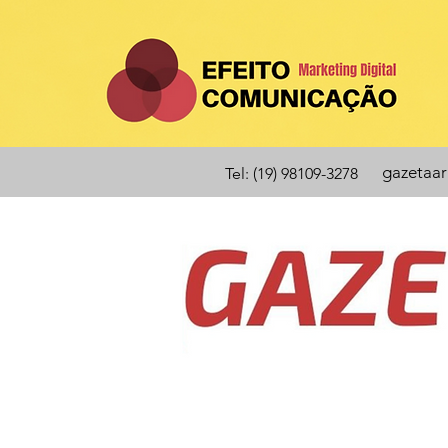
gazetaa
Tel: (19) 98109-3278