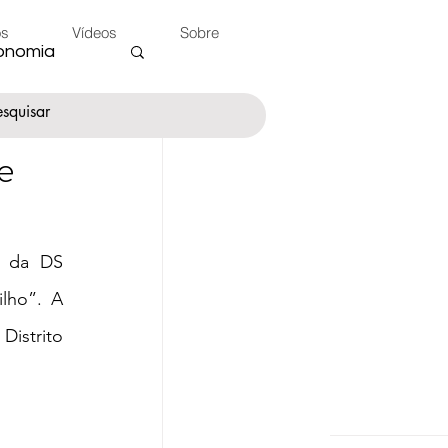
os
Vídeos
Sobre
onomia
e
nte
O da DS 
 do Peão
ho”. A 
istrito 