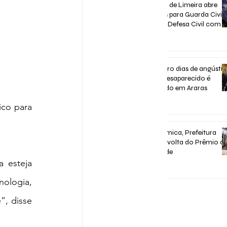
Concurso de Limeira abre
inscrições para Guarda Civil,
Trânsito e Defesa Civil com 3
vagas imediatas
31 de jul.
Após quatro dias de angústia
homem desaparecido é
encontrado em Araras
co para 
31 de jul.
Após polêmica, Prefeitura
confirma volta do Prêmio d
Assiduidade
esteja 
30 de jul.
ologia, 
, disse 