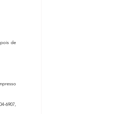
pois de 
mpresso 
4-6907, 