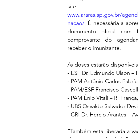
site 
www.araras.sp.gov.br/agen
nacao/
. É necessária a apre
documento oficial com 
comprovante do agendam
receber o imunizante.
As doses estarão disponíveis
- ESF Dr. Edmundo Ulson – R
- PAM Antônio Carlos Fabríci
- PAM/ESF Francisco Cascelli
- PAM Ênio Vitali – R. França
- UBS Osvaldo Salvador Devi
- CRI Dr. Hercio Arantes – A
“Também está liberada a va