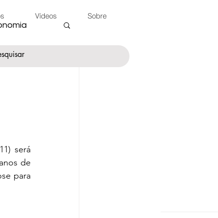
os
Vídeos
Sobre
onomia
nte
 do Peão
1) será 
anos de 
se para 