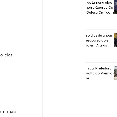
Concurso de Limeira abre
inscrições para Guarda Civil,
Trânsito e Defesa Civil com 3
vagas imediatas
31 de jul.
Após quatro dias de angústia
homem desaparecido é
encontrado em Araras
o elas:
31 de jul.
Após polêmica, Prefeitura
confirma volta do Prêmio d
s
Assiduidade
30 de jul.
am mais 