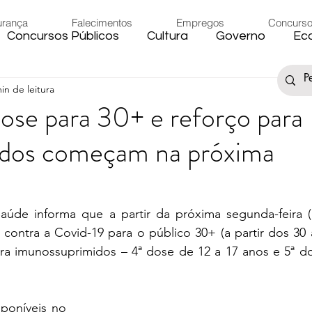
urança
Falecimentos
Empregos
Concurs
Concursos Públicos
Cultura
Governo
Ec
in de leitura
s
Saúde
Esporte
Artigos
Fake News
ose para 30+ e reforço para
idos começam na próxima
iário
Região
Governo Federal
Meio Ambie
to
Férias
Trânsito
Eleições 2024
Festa
aúde informa que a partir da próxima segunda-feira (1
 contra a Covid-19 para o público 30+ (a partir dos 30 
ra imunossuprimidos – 4ª dose de 12 a 17 anos e 5ª do
Artigos
Carnaval
oníveis no 