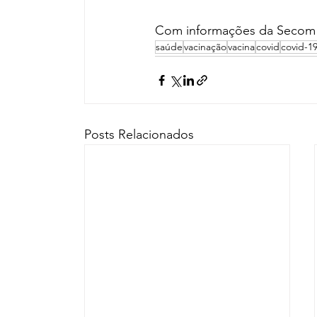
Com informações da Secom
saúde
vacinação
vacina
covid
covid-1
Posts Relacionados