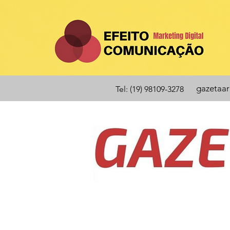
gazetaa
Tel: (19) 98109-3278