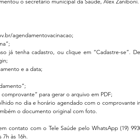
mentou o secretário municipal da Saúde, Alex Zaniboni.
.gov.br/agendamentovacinacao;
na”;
aso já tenha cadastro, ou clique em “Cadastre-se”. De
gin;
damento e a data;
ndamento”;
e comprovante” para gerar o arquivo em PDF;
olhido no dia e horário agendado com o comprovante i
 também o documento original com foto.
em contato com o Tele Saúde pelo WhatsApp (19) 9930
s 7h às 16h.