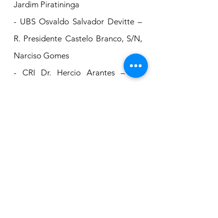
Jardim Piratininga
- UBS Osvaldo Salvador Devitte – 
R. Presidente Castelo Branco, S/N, 
Narciso Gomes
- CRI Dr. Hercio Arantes – Av. 
Washington Luiz, 545, Centro (ao 
lado da APAE)
O CRI funciona em horário 
estendido nas 
quintas-feiras do 
mês de agosto
 com atendimento 
até às 19h
.