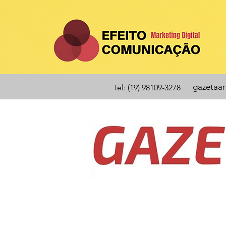
gazetaa
Tel: (19) 98109-3278