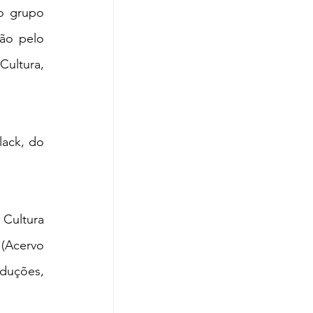
o grupo 
ão pelo 
ltura, 
ack, do 
Cultura 
(Acervo 
duções, 