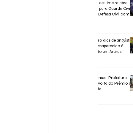
Concurso de Limeira abre
inscrições para Guarda Civil,
Trânsito e Defesa Civil com 3
vagas imediatas
há 6 dias
Após quatro dias de angústia
homem desaparecido é
encontrado em Araras
há 6 dias
Após polêmica, Prefeitura
confirma volta do Prêmio d
Assiduidade
30 de jul.