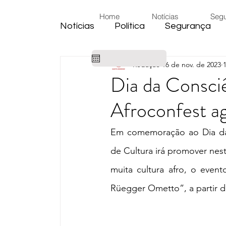
Home
Notícias
Seg
Notícias
Política
Segurança
Redação
16 de nov. de 2023
Cidade
Educação
Eleiçõe
Dia da Consci
Afroconfest ag
Habitação
Emprego
Judic
Em comemoração ao Dia da 
Emprego
Religião
Sindica
de Cultura irá promover nes
muita cultura afro, o even
Câmara de Araras
Denúncia
Rüegger Ometto”, a partir d