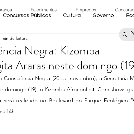
urança
Falecimentos
Empregos
Concurs
Concursos Públicos
Cultura
Governo
Ec
1 min de leitura
s
Saúde
Esporte
Artigos
Fake News
ência Negra: Kizomba
ita Araras neste domingo (1
iário
Região
Governo Federal
Meio Ambie
Consciência Negra (20 de novembro), a Secretaria Mu
to
Férias
Trânsito
Eleições 2024
Festa
te domingo (19), o Kizomba Afroconfest. Com shows grat
to será realizado no Boulevard do Parque Ecológico “G
Artigos
Carnaval
as 14h. 