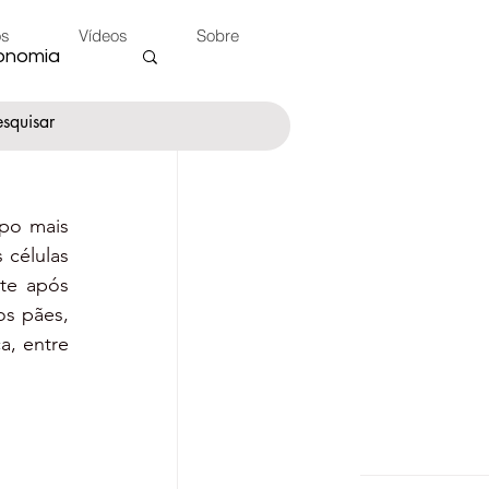
os
Vídeos
Sobre
onomia
po mais 
nte
células 
te após 
s pães, 
 do Peão
, entre 