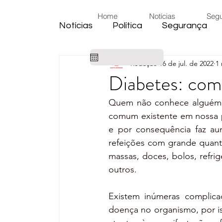
Home
Notícias
Seg
Notícias
Política
Segurança
Redação
16 de jul. de 2022
1 
Cidade
Educação
Eleiçõe
Diabetes: com
Quem não conhece alguém qu
Habitação
Emprego
Judic
comum existente em nossa po
e por consequência faz aum
refeições com grande quant
Emprego
Religião
Sindica
massas, doces, bolos, refrig
outros. 
Câmara de Araras
Denúncia
Existem inúmeras complica
doença no organismo, por is