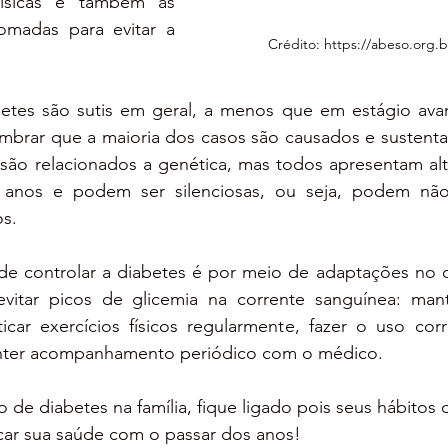
físicas e também às 
madas para evitar a 
Crédito: https://abeso.org.b
etes são sutis em geral, a menos que em estágio ava
embrar que a maioria dos casos são causados e sustenta
são relacionados a genética, mas todos apresentam alt
nos e podem ser silenciosas, ou seja, podem não 
s.  
de controlar a diabetes é por meio de adaptações no di
evitar picos de glicemia na corrente sanguínea: man
car exercícios físicos regularmente, fazer o uso corr
anter acompanhamento periódico com o médico.
o de diabetes na família, fique ligado pois seus hábitos d
car sua saúde com o passar dos anos!