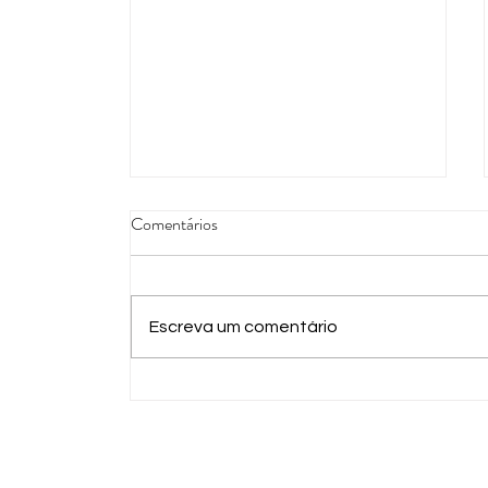
Comentários
Escreva um comentário
Concurso de Limeira abre
inscrições para Guarda Civil,
Trânsito e Defesa Civil com 30
vagas imediatas