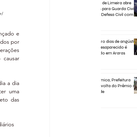
Concurso de Limeira abre
inscrições para Guarda Civil,
r/
Trânsito e Defesa Civil com 3
vagas imediatas
há 6 dias
nçado e 
dos por 
Após quatro dias de angústia
homem desaparecido é
erações 
encontrado em Araras
causar 
há 6 dias
Após polêmica, Prefeitura
a a dia 
confirma volta do Prêmio d
ter uma 
Assiduidade
eto das 
30 de jul.
iários 