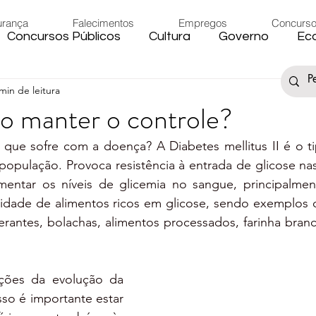
urança
Falecimentos
Empregos
Concurs
Concursos Públicos
Cultura
Governo
Ec
min de leitura
s
Saúde
Esporte
Artigos
Fake News
o manter o controle?
e sofre com a doença? A Diabetes mellitus II é o ti
iário
Região
Governo Federal
Meio Ambie
pulação. Provoca resistência à entrada de glicose nas 
entar os níveis de glicemia no sangue, principalmen
idade de alimentos ricos em glicose, sendo exemplos o
to
Férias
Trânsito
Eleições 2024
Festa
erantes, bolachas, alimentos processados, farinha branca
Artigos
Carnaval
ções da evolução da 
so é importante estar 