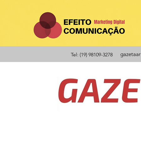
gazetaa
Tel: (19) 98109-3278