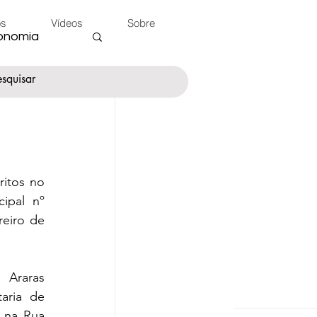
os
Vídeos
Sobre
onomia
nte
ritos no 
ipal nº 
 do Peão
eiro de 
Araras 
aria de 
 na Rua 