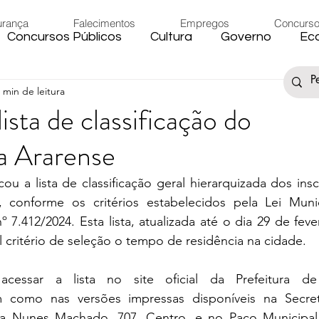
urança
Falecimentos
Empregos
Concurs
Concursos Públicos
Cultura
Governo
Ec
 min de leitura
s
Saúde
Esporte
Artigos
Fake News
ista de classificação do
a Ararense
iário
Região
Governo Federal
Meio Ambie
ou a lista de classificação geral hierarquizada dos insc
 conforme os critérios estabelecidos pela Lei Munic
to
Férias
Trânsito
Eleições 2024
Festa
 7.412/2024. Esta lista, atualizada até o dia 29 de fever
 critério de seleção o tempo de residência na cidade.
Artigos
Carnaval
essar a lista no site oficial da Prefeitura de 
 como nas versões impressas disponíveis na Secret
Rua Nunes Machado, 707, Centro, e no Paço Municipal