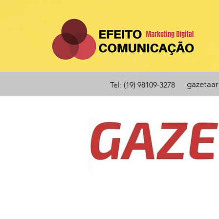
gazetaa
Tel: (19) 98109-3278