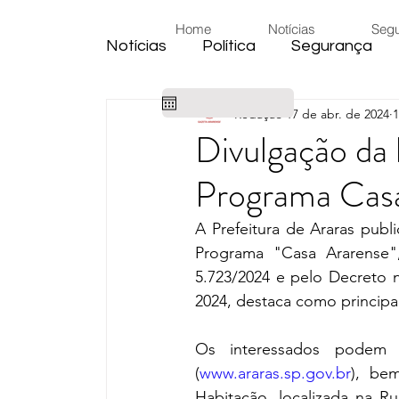
Home
Notícias
Seg
Notícias
Política
Segurança
Redação
17 de abr. de 2024
1
Cidade
Educação
Eleiçõe
Divulgação da l
Programa Cas
Habitação
Emprego
Judic
A Prefeitura de Araras public
Programa "Casa Ararense",
Emprego
Religião
Sindica
5.723/2024 e pelo Decreto nº
2024, destaca como principal
Câmara de Araras
Denúncia
Os interessados podem ac
(
www.araras.sp.gov.br
), bem
Habitação, localizada na 