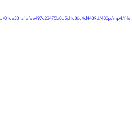
ideo/01ce33_a1afee497c23475b8d5d1c86c4d4439d/480p/mp4/file