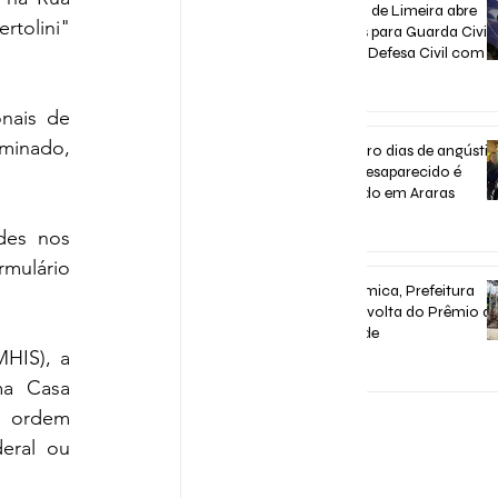
Concurso de Limeira abre
tolini" 
inscrições para Guarda Civil,
Trânsito e Defesa Civil com 3
vagas imediatas
há 6 dias
nais de 
inado, 
Após quatro dias de angústia
homem desaparecido é
encontrado em Araras
há 6 dias
des nos 
ulário 
Após polêmica, Prefeitura
confirma volta do Prêmio d
Assiduidade
HIS), a 
30 de jul.
a Casa 
a ordem 
ral ou 