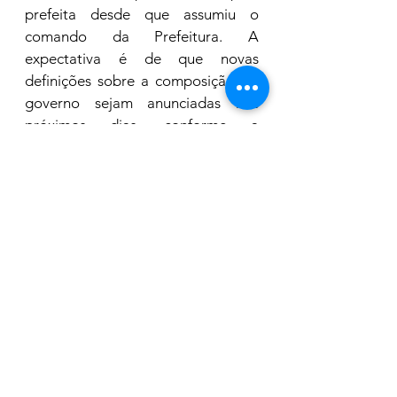
prefeita desde que assumiu o 
comando da Prefeitura. A 
expectativa é de que novas 
definições sobre a composição do 
governo sejam anunciadas nos 
próximos dias, conforme a 
administração avança na 
estruturação da equipe que 
conduzirá a gestão municipal.
Governo
Ver tudo
Posts recentes