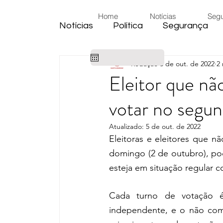
Home
Notícias
Seg
Notícias
Política
Segurança
Redação
3 de out. de 2022
2 
Cidade
Educação
Eleiçõe
Eleitor que nã
votar no segu
Habitação
Emprego
Judic
Atualizado:
5 de out. de 2022
Eleitoras e eleitores que n
Emprego
Religião
Sindica
domingo (2 de outubro), po
esteja em situação regular co
Câmara de Araras
Denúncia
Cada turno de votação é
independente, e o não com