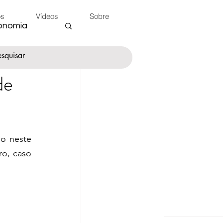
os
Vídeos
Sobre
onomia
de
nte
o neste 
 do Peão
o, caso 