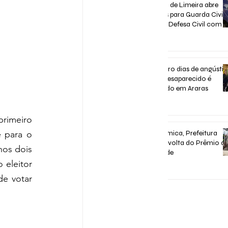
Concurso de Limeira abre
inscrições para Guarda Civil,
Trânsito e Defesa Civil com 3
vagas imediatas
31 de jul.
Após quatro dias de angústia
homem desaparecido é
encontrado em Araras
31 de jul.
rimeiro 
 para o 
Após polêmica, Prefeitura
confirma volta do Prêmio d
os dois 
Assiduidade
 eleitor 
30 de jul.
e votar 