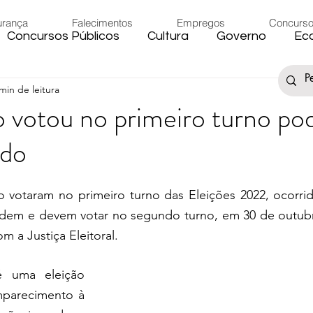
urança
Falecimentos
Empregos
Concurs
Concursos Públicos
Cultura
Governo
Ec
min de leitura
s
Saúde
Esporte
Artigos
Fake News
o votou no primeiro turno po
ndo
iário
Região
Governo Federal
Meio Ambie
ão votaram no primeiro turno das Eleições 2022, ocorrid
to
Férias
Trânsito
Eleições 2024
Festa
dem e devem votar no segundo turno, em 30 de outubr
m a Justiça Eleitoral.
Artigos
Carnaval
 uma eleição 
parecimento à 