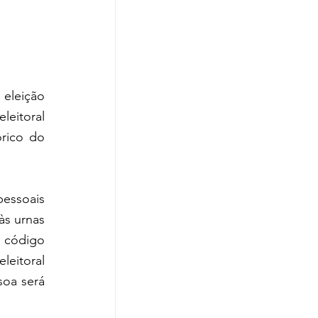
eleição 
eitoral 
rico do 
essoais 
s urnas 
 código 
eitoral 
soa será 