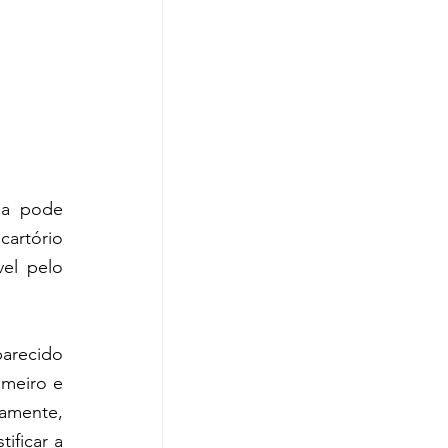
da pode 
artório 
el pelo 
arecido 
meiro e 
amente, 
ficar a 