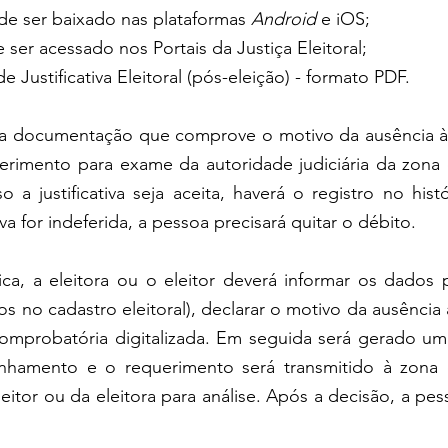
de ser baixado nas plataformas 
Android
 e iOS;  
 ser acessado nos Portais da Justiça Eleitoral; 
 Justificativa Eleitoral (pós-eleição) - formato PDF. 
a documentação que comprove o motivo da ausência à 
rimento para exame da autoridade judiciária da zona el
o a justificativa seja aceita, haverá o registro no histó
ativa for indeferida, a pessoa precisará
quitar o débito
. 
ica, a eleitora ou o eleitor deverá informar os dados p
 no cadastro eleitoral), declarar o motivo da ausência à
mprobatória digitalizada. Em seguida será gerado um
hamento e o requerimento será transmitido à zona el
eitor ou da eleitora para análise. Após a decisão, a pes