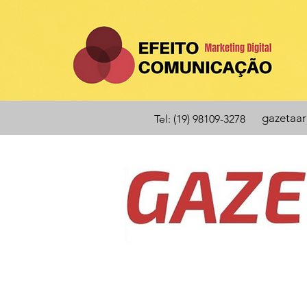
gazetaa
Tel: (19) 98109-3278