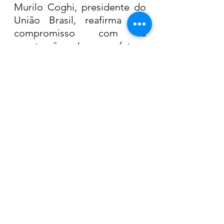
Murilo Coghi, presidente do 
União Brasil, reafirma seu 
compromisso com a 
construção de um futuro 
próspero e justo para todos 
os habitantes de Araras.
Eleições
Ver tudo
Posts recentes