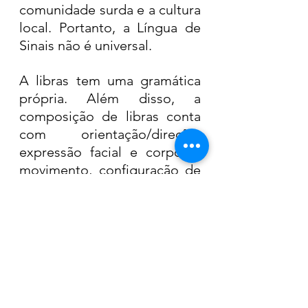
comunidade surda e a cultura 
local. Portanto, a Língua de 
Sinais não é universal.
A libras tem uma gramática 
própria. Além disso, a 
composição de libras conta 
com orientação/direção, 
expressão facial e corporal, 
movimento, configuração de 
mão, ponto de articulação e 
datilologia.
TEXTO: REPRODUÇÃO CÂMARA 
DE ARARAS
Câmara de Araras