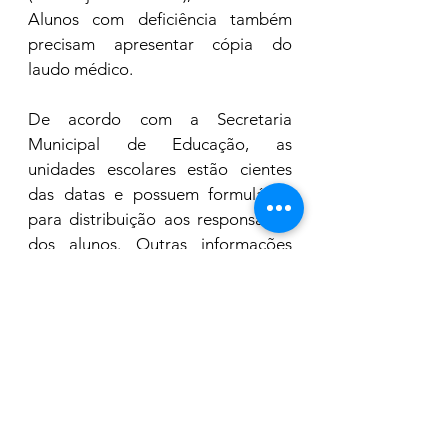
Alunos com deficiência também 
precisam apresentar cópia do 
laudo médico.
De acordo com a Secretaria 
Municipal de Educação, as 
unidades escolares estão cientes 
das datas e possuem formulários 
para distribuição aos responsáveis 
dos alunos. Outras informações 
pelo telefone 3542-4840 (Divisão 
de Transporte Escolar).
TEXTO: REPRODUÇÃO 
PREFEITURA DE ARARAS
Educação