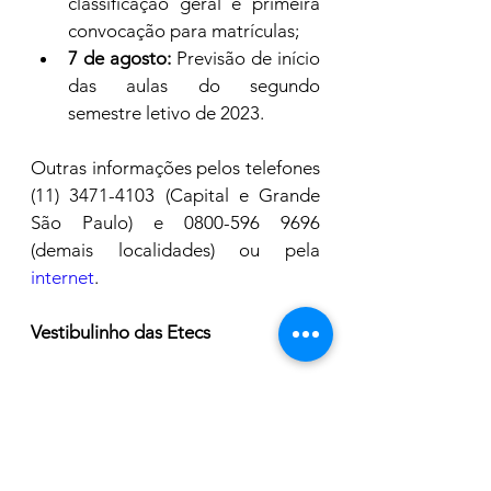
classificação geral e primeira 
convocação para matrículas;
7 de agosto:
 Previsão de início 
das aulas do segundo 
semestre letivo de 2023.
Outras informações pelos telefones 
(11) 3471-4103 (Capital e Grande 
São Paulo) e 0800-596 9696 
(demais localidades) ou pela 
internet
.
Vestibulinho das Etecs
Em breve, o Centro Paula Souza 
(CPS) vai divulgar o calendário do 
processo seletivo das Escolas 
Técnicas Estaduais (Etecs) para o 