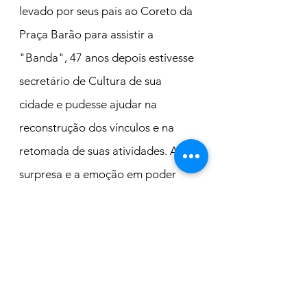
levado por seus pais ao Coreto da 
Praça Barão para assistir a 
"Banda", 47 anos depois estivesse 
secretário de Cultura de sua 
cidade e pudesse ajudar na 
reconstrução dos vínculos e na 
retomada de suas atividades. A 
surpresa e a emoção em poder 
ouvir O Segredo dos Pardais 
tocado pela "Banda" jamais serão 
esquecidas", escreveu Fredo 
Júnior em suas redes sociais.