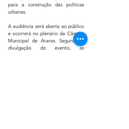
para a construção das políticas 
urbanas.
A audiência será aberta ao público 
e ocorrerá no plenário da Câmara 
Municipal de Araras. Segundo a 
divulgação do evento, as 
discussões deverão auxiliar na 
definição dos rumos do 
desenvolvimento urbano do 
município.
Cidade
Ver tudo
Posts recentes