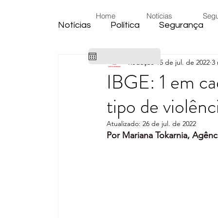
Home
Notícias
Seg
Notícias
Política
Segurança
Redação
15 de jul. de 2022
3 
Cidade
Educação
Eleiçõe
IBGE: 1 em ca
tipo de violênc
Habitação
Emprego
Judic
Atualizado:
26 de jul. de 2022
Por Mariana Tokarnia, Agênci
Emprego
Religião
Sindica
Câmara de Araras
Denúncia