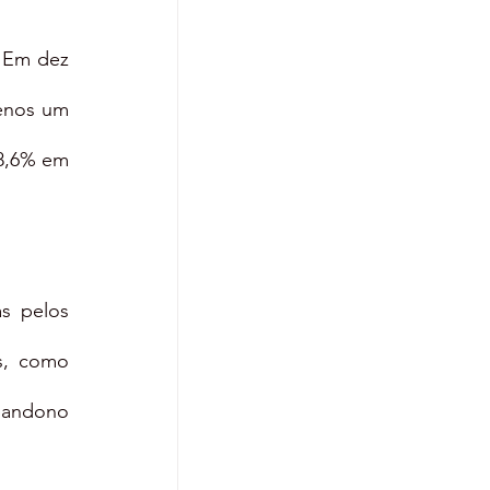
 Em dez 
enos um 
8,6% em 
s pelos 
, como 
bandono 