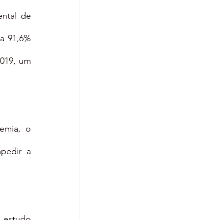
tal de 
a 91,6% 
019, um 
emia, o 
pedir a 
 estudo 