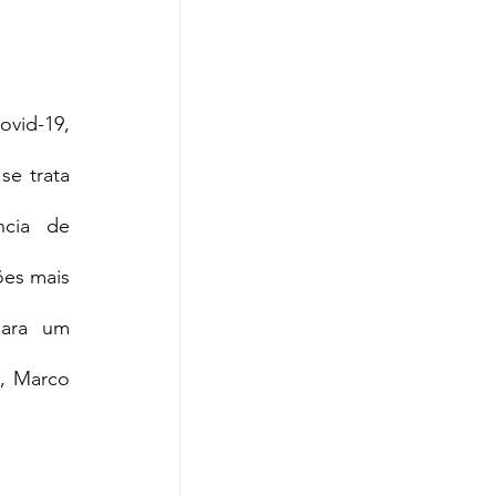
id-19, 
e trata 
cia de 
es mais 
ara um 
 Marco 