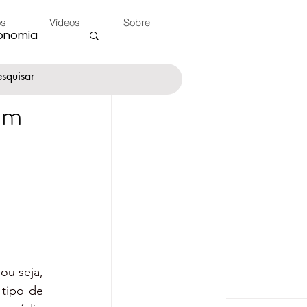
os
Vídeos
Sobre
onomia
um
nte
 do Peão
u seja, 
tipo de 