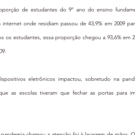
porção de estudantes do 9º ano do ensino fundamen
m internet onde residiam passou de 43,9% em 2009 par
s os estudantes, essa proporção chegou a 93,6% em 2
09.
ispositivos eletrônicos impactou, sobretudo na pand
que as escolas tiveram que fechar as portas para im
a pandemia chamou a atenção foi à lavagem de mãos. O