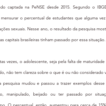
endo captada na PeNSE desde 2015. Segundo o IBGE,
 mensurar o percentual de estudantes que alguma vez 
ações sexuais. Nesse ano, o resultado da pesquisa most
s capitais brasileiras tinham passado por essa situação.
as vezes, o adolescente, seja pela falta de maturidade 
do, não tem clareza sobre o que é ou não considerado vi
 a pesquisa mudou e passou a trazer exemplos desse 
do, manipulado, beijado ou ter passado por situaç
po. O percentual, então, aumentou para cerca de 15%