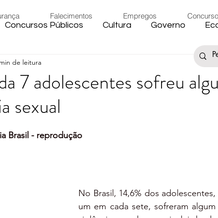
urança
Falecimentos
Empregos
Concurs
Concursos Públicos
Cultura
Governo
Ec
min de leitura
s
Saúde
Esporte
Artigos
Fake News
da 7 adolescentes sofreu alg
ia sexual
iário
Região
Governo Federal
Meio Ambie
a Brasil - reprodução
to
Férias
Trânsito
Eleições 2024
Festa
Artigos
Carnaval
No Brasil, 14,6% dos adolescentes, o
um em cada sete, sofreram algum 