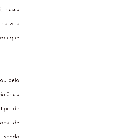
 nessa 
na vida 
rou que 
ou pelo 
olência 
tipo de 
ões de 
, sendo 