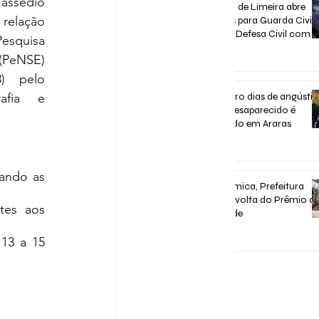
 assédio 
Concurso de Limeira abre
relação 
inscrições para Guarda Civil,
Trânsito e Defesa Civil com 3
esquisa 
vagas imediatas
PeNSE) 
há 7 dias
) pelo 
afia e 
Após quatro dias de angústia
homem desaparecido é
encontrado em Araras
há 7 dias
ando as 
Após polêmica, Prefeitura
confirma volta do Prêmio d
tes aos 
Assiduidade
30 de jul.
13 a 15 