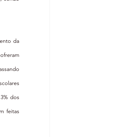
ento da 
ofreram 
assando 
olares 
,3% dos 
 feitas 