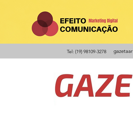
gazetaa
Tel: (19) 98109-3278