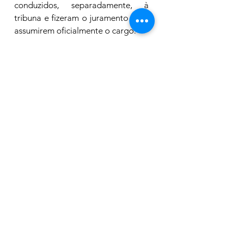
conduzidos, separadamente, à 
tribuna e fizeram o juramento para 
assumirem oficialmente o cargo.
TEXTO E FOTO: REPRODUÇÃO 
CÂMARA DE ARARAS
Política
Ver tudo
Posts recentes