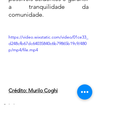
a tranquilidade da 
comunidade.
https://video.wixstatic.com/video/01ce33_
d248cfb67dc64035840c6b79865b19c9/480
p/mp4/file.mp4
Crédito: Murilo Coghi
Cidade