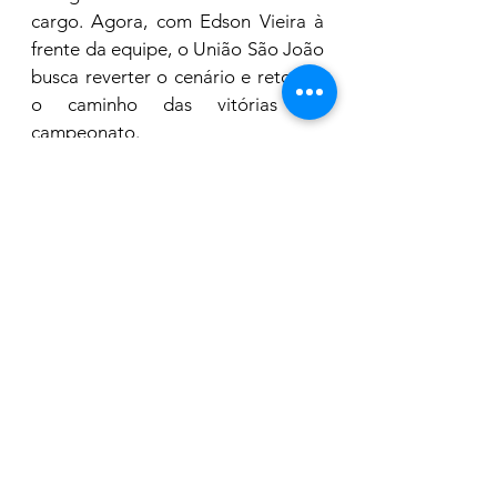
cargo. Agora, com Edson Vieira à 
frente da equipe, o União São João 
busca reverter o cenário e retomar 
o caminho das vitórias no 
campeonato.
FONTE E CRÉDITO: 
@thiagobarbosanarrador
Esporte
Ver tudo
Posts recentes