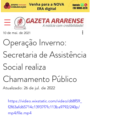
10 de mai. de 2021
Operação Inverno:
Secretaria de Assistência
Social realiza
Chamamento Público
Atualizado:
26 de jul. de 2022
https://video.wixstatic.com/video/d68f59_
f2f63afd65714c13937f7fc113ba9792/240p/
mp4/file.mp4