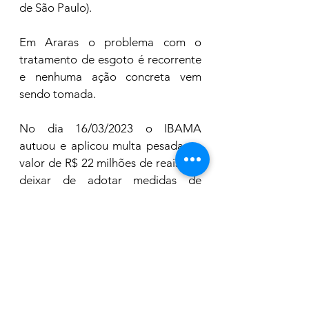
de São Paulo).
Em Araras o problema com o 
tratamento de esgoto é recorrente 
e nenhuma ação concreta vem 
sendo tomada.
No dia 16/03/2023 o IBAMA 
autuou e aplicou multa pesada no 
valor de R$ 22 milhões de reais 
por 
deixar de adotar medidas de 
contenção contra o risco ou dano 
ambiental, 
Para aplicação da multa, foi 
considerado o não atendimento às 
exigências do órgão ambiental 
competente que visa a implantação 