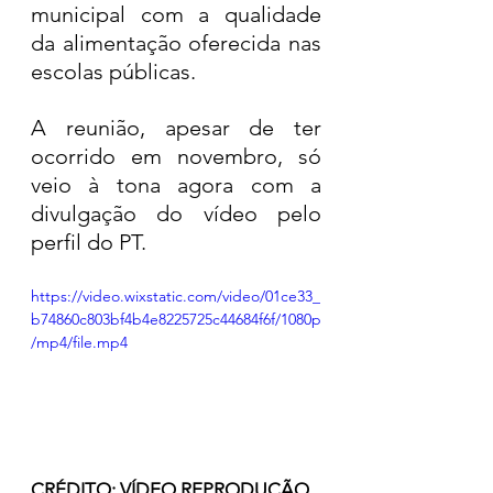
municipal com a qualidade 
da alimentação oferecida nas 
escolas públicas.
A reunião, apesar de ter 
ocorrido em novembro, só 
veio à tona agora com a 
divulgação do vídeo pelo 
perfil do PT. 
https://video.wixstatic.com/video/01ce33_
b74860c803bf4b4e8225725c44684f6f/1080p
/mp4/file.mp4
CRÉDITO: VÍDEO REPRODUÇÃO 