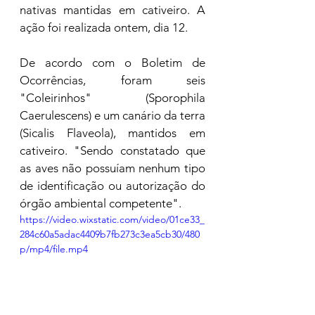
nativas mantidas em cativeiro. A 
ação foi realizada ontem, dia 12. 
De acordo com o Boletim de 
Ocorrências, foram seis 
"Coleirinhos" (Sporophila 
Caerulescens) e um canário da terra 
(Sicalis Flaveola), mantidos em 
cativeiro. "Sendo constatado que 
as aves não possuíam nenhum tipo 
de identificação ou autorização do 
órgão ambiental competente". 
https://video.wixstatic.com/video/01ce33_
284c60a5adac4409b7fb273c3ea5cb30/480
p/mp4/file.mp4