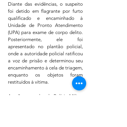
Diante das evidências, o suspeito 
foi detido em flagrante por furto 
qualificado e encaminhado à 
Unidade de Pronto Atendimento 
(UPA) para exame de corpo delito. 
Posteriormente, ele foi 
apresentado no plantão policial, 
onde a autoridade policial ratificou 
a voz de prisão e determinou seu 
encaminhamento à cela de triagem, 
enquanto os objetos foram 
restituídos à vítima.
A ação exemplar da Polícia Militar 
demonstra o comprometimento e a 
eficácia das forças de segurança no 
combate à criminalidade, 
garantindo a proteção e a 