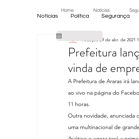
Home
Notícias
Seg
Notícias
Política
Segurança
Redação
29 de abr. de 2021
1
Cidade
Educação
Eleiçõe
Prefeitura lanç
vinda de empre
Habitação
Emprego
Judic
A Prefeitura de Araras irá lan
Emprego
Religião
Sindica
ao vivo na página do Facebo
11 horas.
Câmara de Araras
Denúncia
Outra novidade, anunciada du
uma multinacional de grande
Asiático e agora terá a primei