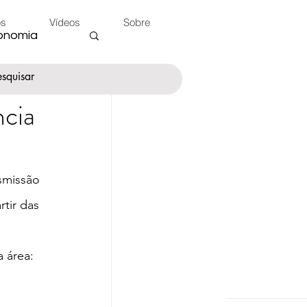
os
Vídeos
Sobre
onomia
ncia
nte
nsmissão 
 do Peão
rtir das 
 área: 
 