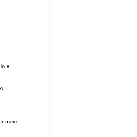
in e 
o 
or meio 