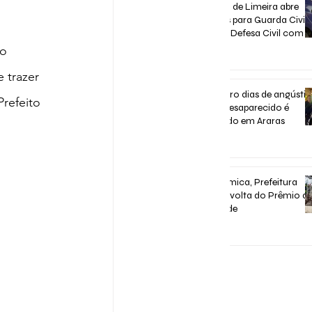
Concurso de Limeira abre
inscrições para Guarda Civil,
Trânsito e Defesa Civil com 3
vagas imediatas
o 
há 7 dias
 trazer 
Após quatro dias de angústia
refeito 
homem desaparecido é
encontrado em Araras
há 7 dias
Após polêmica, Prefeitura
confirma volta do Prêmio d
Assiduidade
30 de jul.