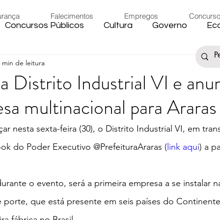
urança
Falecimentos
Empregos
Concurs
Concursos Públicos
Cultura
Governo
Ec
 min de leitura
s
Saúde
Esporte
Artigos
Fake News
a Distrito Industrial VI e anu
sa multinacional para Araras
iário
Região
Governo Federal
Meio Ambie
çar nesta sexta-feira (30), o Distrito Industrial VI, em tra
to
Férias
Trânsito
Eleições 2024
Festa
ok do Poder Executivo @PrefeituraAraras (
link aqui
) a pa
Artigos
Carnaval
rante o evento, será a primeira empresa a se instalar na
 porte, que está presente em seis países do Continente
ra fábrica no Brasil.