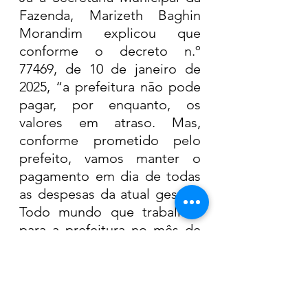
Fazenda, Marizeth Baghin 
Morandim explicou que 
conforme o decreto n.º 
77469, de 10 de janeiro de 
2025, “a prefeitura não pode 
pagar, por enquanto, os 
valores em atraso. Mas, 
conforme prometido pelo 
prefeito, vamos manter o 
pagamento em dia de todas 
as despesas da atual gestão. 
Todo mundo que trabalhou 
para a prefeitura no mês de 
janeiro, vai receber a quantia 
acordada e será assim 
também nos próximos 
meses”.