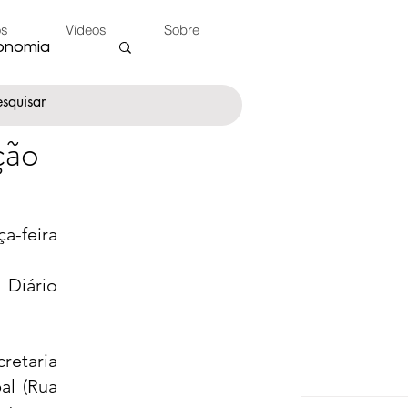
os
Vídeos
Sobre
onomia
ção
nte
a-feira 
 do Peão
Diário 
etaria 
l (Rua 