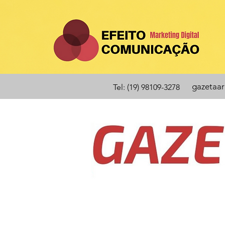
gazetaa
Tel: (19) 98109-3278