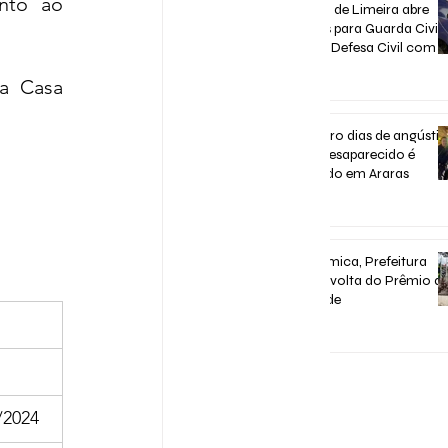
to ao 
Concurso de Limeira abre
inscrições para Guarda Civil,
Trânsito e Defesa Civil com 3
vagas imediatas
a Casa 
31 de jul.
Após quatro dias de angústia
homem desaparecido é
encontrado em Araras
31 de jul.
Após polêmica, Prefeitura
confirma volta do Prêmio d
Assiduidade
30 de jul.
/2024