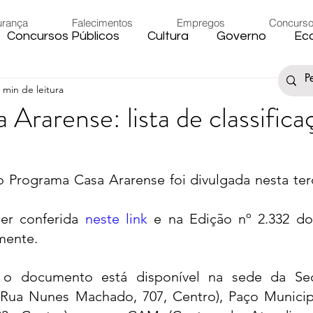
urança
Falecimentos
Empregos
Concurs
Concursos Públicos
Cultura
Governo
Ec
 min de leitura
s
Saúde
Esporte
Artigos
Fake News
Ararense: lista de classifica
iário
Região
Governo Federal
Meio Ambie
do Programa Casa Ararense foi divulgada nesta terç
to
Férias
Trânsito
Eleições 2024
Festa
er conferida 
neste link
 e na Edição nº 2.332 do 
mente. 
Artigos
Carnaval
 o documento está disponível na sede da Secr
(Rua Nunes Machado, 707, Centro), Paço Municipa