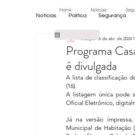
Home
Notícias
Seg
Notícias
Política
Segurança
Redação
16 de abr. de 2024
1
Cidade
Educação
Eleiçõe
Programa Casa 
é divulgada
Habitação
Emprego
Judic
A lista de classificação 
(16).
Emprego
Religião
Sindica
A listagem única pode s
Oficial Eletrônico, digital
Câmara de Araras
Denúncia
Já na versão impressa,
Municipal de Habitação 