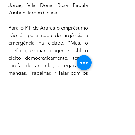
Jorge, Vila Dona Rosa Padula 
Zurita e Jardim Celina.
Para o PT de Araras o empréstimo 
não é  para nada de urgência e 
emergência na cidade. "Mas, o 
prefeito, enquanto agente público 
eleito democraticamente, tem a 
tarefa de articular, arregaçar as 
mangas. Trabalhar. Ir falar com os 
recém empossados governador e 
presidente para garantir 
investimentos e recursos para 
Araras".