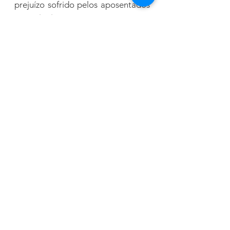
prejuízo sofrido pelos aposentados 
e pensionistas.
Reprodução Sindsepa
Ver tudo
Posts recentes