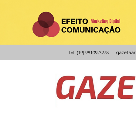
gazetaa
Tel: (19) 98109-3278