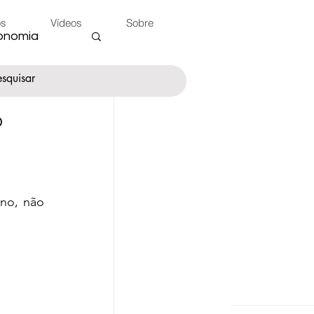
os
Vídeos
Sobre
onomia
o
nte
no, não 
 do Peão