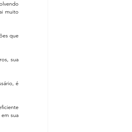
olvendo 
i muito 
ões que 
os, sua 
ário, é 
iciente 
 em sua 