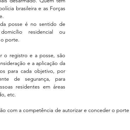
país desarmado. Quem tem 
ícia brasileira e as Forças 
e.
 da posse é no sentido de 
omicílio residencial ou 
o porte.
r o registro e a posse, são 
nsideração e a aplicação da 
cos para cada objetivo, por 
nte de segurança, para 
soas residentes em áreas 
do, etc.
uição com a competência de autorizar e conceder o porte 