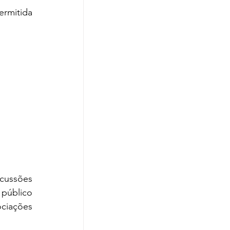
rmitida 
cussões 
público 
iações 