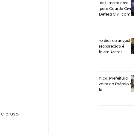
Concurso de Limeira abre
inscrições para Guarda Civil,
Trânsito e Defesa Civil com 3
vagas imediatas
há 5 dias
Após quatro dias de angústia
homem desaparecido é
encontrado em Araras
há 5 dias
Após polêmica, Prefeitura
confirma volta do Prêmio d
Assiduidade
há 7 dias
e o uso 