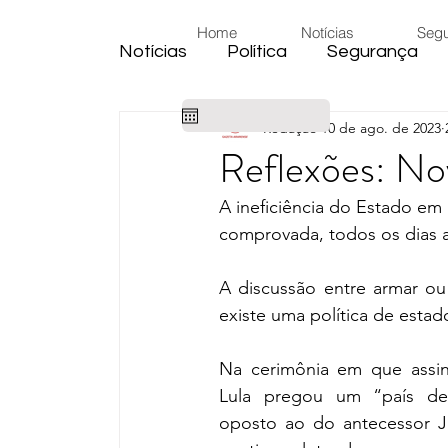
Home
Notícias
Seg
Notícias
Política
Segurança
Redação
10 de ago. de 2023
Cidade
Educação
Eleiçõe
Reflexões: No
A ineficiência do Estado em
Habitação
Emprego
Judic
comprovada, todos os dias 
A discussão entre armar o
Emprego
Religião
Sindica
existe uma política de estad
Na cerimônia em que assino
Câmara de Araras
Denúncia
Lula pregou um “país des
oposto ao do antecessor Ja