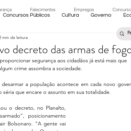
urança
Falecimentos
Empregos
Concurs
Concursos Públicos
Cultura
Governo
Ec
2 min de leitura
s
Saúde
Esporte
Artigos
Fake News
vo decreto das armas de fog
 proporcionar segurança aos cidadãos já está mais que 
iário
Região
Governo Federal
Meio Ambie
algum crime assombra a sociedade.
u desarmar a população acontece em cada novo gover
to
Férias
Trânsito
Eleições 2024
Festa
o séria que encare o assunto em sua totalidade.
u o decreto, no Planalto, 
Artigos
Carnaval
armado”, posicionamento 
ir Bolsonaro. “A gente vai 