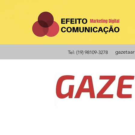
gazetaa
Tel: (19) 98109-3278