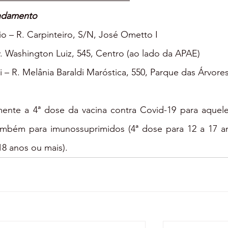
ndamento
o – R. Carpinteiro, S/N, José Ometto I
v. Washington Luiz, 545, Centro (ao lado da APAE)
 – R. Melânia Baraldi Maróstica, 550, Parque das Árvore
mente a 4ª dose da vacina contra Covid-19 para aquele
mbém para imunossuprimidos (4ª dose para 12 a 17 an
8 anos ou mais).