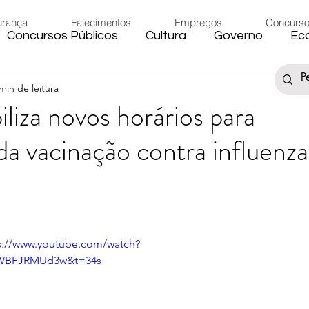
urança
Falecimentos
Empregos
Concurs
Concursos Públicos
Cultura
Governo
Ec
min de leitura
s
Saúde
Esporte
Artigos
Fake News
iliza novos horários para
a vacinação contra influenza
iário
Região
Governo Federal
Meio Ambie
to
Férias
Trânsito
Eleições 2024
Festa
s://www.youtube.com/watch?
Artigos
Carnaval
WBFJRMUd3w&t=34s