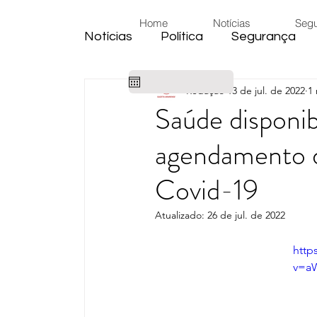
Home
Notícias
Seg
Notícias
Política
Segurança
Redação
13 de jul. de 2022
1 
Cidade
Educação
Eleiçõe
Saúde disponib
agendamento d
Habitação
Emprego
Judic
Covid-19
Emprego
Religião
Sindica
Atualizado:
26 de jul. de 2022
http
Câmara de Araras
Denúncia
v=a