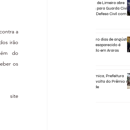
Concurso de Limeira abre
inscrições para Guarda Civil,
Trânsito e Defesa Civil com 3
vagas imediatas
há 7 dias
ontra a 
Após quatro dias de angústia
os irão 
homem desaparecido é
encontrado em Araras
lém do 
há 7 dias
ber os 
Após polêmica, Prefeitura
confirma volta do Prêmio d
Assiduidade
O agendamento pode ser feito através do site 
30 de jul.