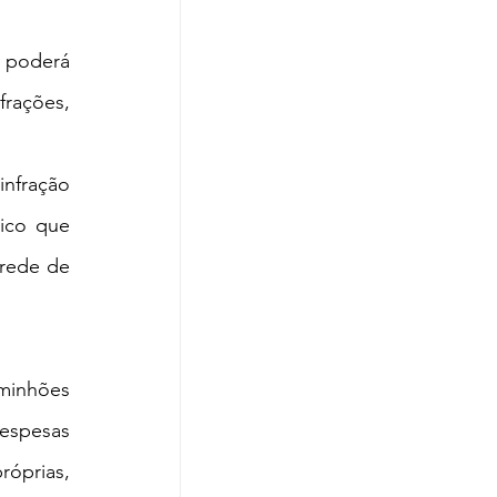
 poderá 
rações, 
infração 
ico que 
rede de 
minhões 
spesas 
óprias, 