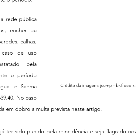
da rede pública 
as, encher ou 
aredes, calhas, 
 caso de uso 
tatado pela 
nte o período 
Crédito da imagem: jcomp - br.freepik
água, o Saema 
39,40. No caso 
da em dobro a multa prevista neste artigo.
á ter sido punido pela reincidência e seja flagrado no