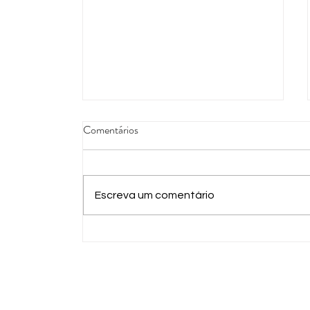
Comentários
Escreva um comentário
Concurso de Limeira abre
inscrições para Guarda Civil,
Trânsito e Defesa Civil com 30
vagas imediatas