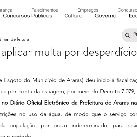
urança
Falecimentos
Empregos
Concurs
Concursos Públicos
Cultura
Governo
Ec
2 min de leitura
s
Saúde
Esporte
Artigos
Fake News
aplicar multa por desperdício
iário
Região
Governo Federal
Meio Ambie
Esgoto do Município de Araras) deu início à fiscaliza
to
Férias
Trânsito
Eleições 2024
Festa
ua por conta da estiagem, por meio do Decreto 7.079, 
 no Diário Oficial Eletrônico da Prefeitura de Araras n
Artigos
Carnaval
strições no uso da água, de modo que o serviço con
a população, por prazo indeterminado, para residê
nte o período.