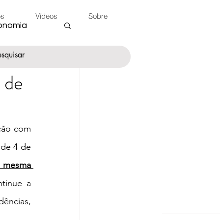
os
Vídeos
Sobre
onomia
 de
nte
ção com 
 do Peão
de 4 de 
a mesma 
tinue a 
ncias, 