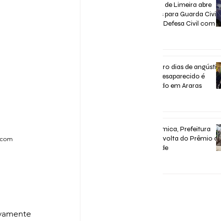
Concurso de Limeira abre
inscrições para Guarda Civil,
Trânsito e Defesa Civil com 3
vagas imediatas
31 de jul.
Após quatro dias de angústia
homem desaparecido é
encontrado em Araras
31 de jul.
Após polêmica, Prefeitura
.com
confirma volta do Prêmio d
Assiduidade
30 de jul.
vamente 