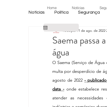
Home
Notícias
Seg
Notícias
Política
Segurança
Redação
11 de ago. de 2022
Cidade
Educação
Eleiçõe
Saema passa a 
água
Habitação
Emprego
Judic
O Saema (Serviço de Água e 
Emprego
Religião
Sindica
multa por desperdício de ág
agosto de 2022 
- publicado
Câmara de Araras
Denúncia
data -
 onde estabelece re
atender as necessidades d
indústrias e comércios dura