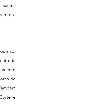
o Saema 
creto e 
 ou não, 
ento de 
rtamento 
ores de 
 Também 
Corte e 