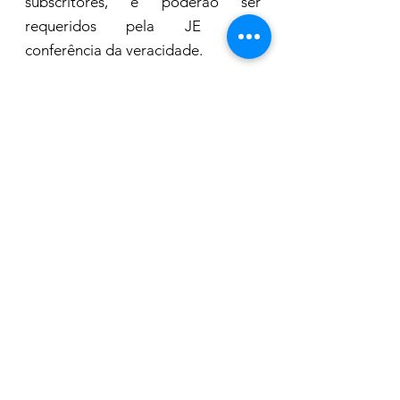
subscritores, e poderão ser 
requeridos pela JE para 
conferência da veracidade.
No pedido de registro de 
candidatura, deve ser informado o 
nome para constar na urna 
eletrônica. É possível incluir o nome 
fonético de candidatas e 
candidatos, para uso de recursos 
de acessibilidade da urna. Também 
devem ser apresentadas: relação 
de bens, fotografia recente nas 
especificações da Resolução do 
TSE, certidões criminais e prova de 
alfabetização, entre outros dados.