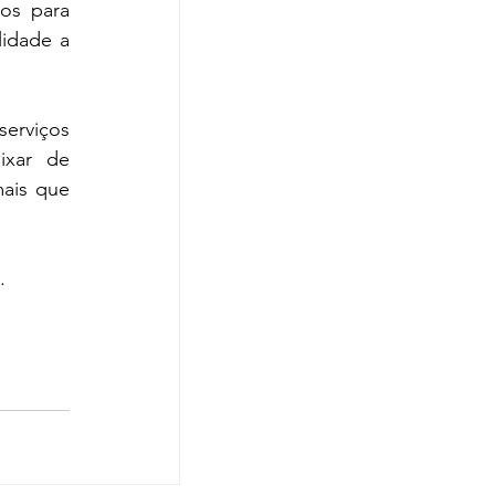
s para 
idade a 
erviços 
xar de 
ais que 
. 