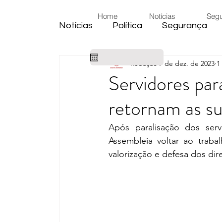
Home
Notícias
Seg
Notícias
Política
Segurança
Redação
7 de dez. de 2023
1
Cidade
Educação
Eleiçõe
Servidores par
retornam as su
Habitação
Emprego
Judic
Após paralisação dos serv
Assembleia voltar ao traba
Emprego
Religião
Sindica
valorização e defesa dos dire
Câmara de Araras
Denúncia