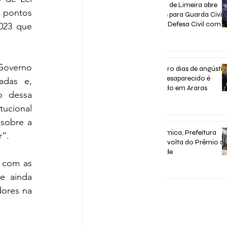
Concurso de Limeira abre
pontos 
inscrições para Guarda Civil,
Trânsito e Defesa Civil com 3
023 que 
vagas imediatas
há 5 dias
Governo 
Após quatro dias de angústia
homem desaparecido é
adas e, 
encontrado em Araras
 dessa 
há 5 dias
ucional 
sobre a 
Após polêmica, Prefeitura
r”.
confirma volta do Prêmio d
Assiduidade
 com as 
há 7 dias
 ainda 
ores na 