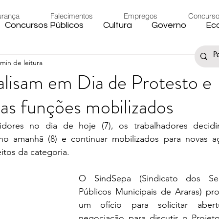
urança
Falecimentos
Empregos
Concurs
Concursos Públicos
Cultura
Governo
Ec
 min de leitura
s
Saúde
Esporte
Artigos
Fake News
alisam em Dia de Protesto e
as funções mobilizados
iário
Região
Governo Federal
Meio Ambie
idores no dia de hoje (7), os trabalhadores decidi
lho amanhã (8) e continuar mobilizados para novas a
to
Férias
Trânsito
Eleições 2024
Festa
itos da categoria. 
O SindSepa (Sindicato dos Serv
Artigos
Carnaval
Públicos Municipais de Araras) pro
um ofício para solicitar abert
negociação para discutir o Projeto