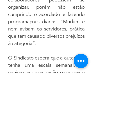
organizar, porém não estão 
cumprindo o acordado e fazendo 
programações diárias. “Mudam e 
nem avisam os servidores, prática 
que tem causado diversos prejuízos 
à categoria”.  
O Sindicato espera que a autarquia 
tenha uma escala semanal, no 
mínimo, e organização para que o 
servidor seja avisado com 
antecedência caso precise alterá-la. 
“Está na hora do TCA pensar nos 
seus colaboradores e respeitar 
quem se empenha diariamente na 
autarquia”.