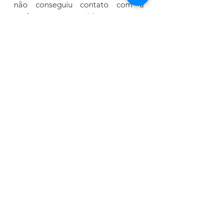
não conseguiu contato com a 
Prefeitura para publicar o outro 
lado. 
Governo
Ver tudo
Posts recentes