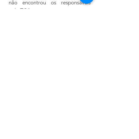
não encontrou os responsáveis 
pelo TCA para comentar o assunto. 
Reprodução site do Sindsepa 
Ver tudo
Posts recentes