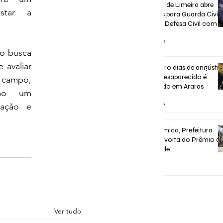
Concurso de Limeira abre
star a 
inscrições para Guarda Civil,
Trânsito e Defesa Civil com 3
vagas imediatas
há 21 horas
o busca 
 avaliar 
Após quatro dias de angústia
homem desaparecido é
campo, 
encontrado em Araras
mo um 
há 22 horas
ação e 
Após polêmica, Prefeitura
confirma volta do Prêmio d
Assiduidade
há 2 dias
Ver tudo