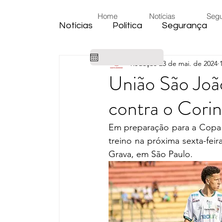
Home
Notícias
Seg
Notícias
Política
Segurança
Redação
23 de mai. de 2024
Cidade
Educação
Eleiçõe
União São João
contra o Corin
Habitação
Emprego
Judic
Em preparação para a Copa 
treino na próxima sexta-feir
Emprego
Religião
Sindica
Grava, em São Paulo.
Câmara de Araras
Denúncia