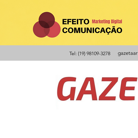
gazetaa
Tel: (19) 98109-3278