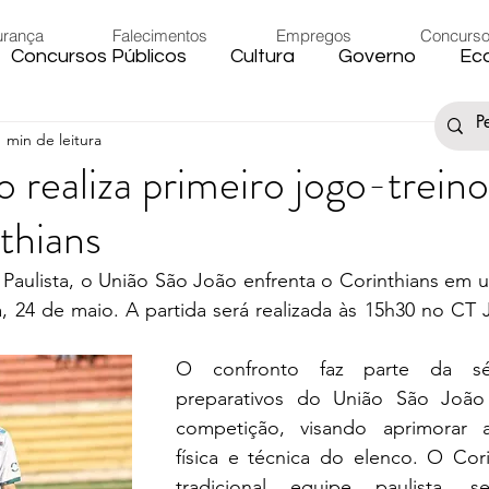
urança
Falecimentos
Empregos
Concurs
Concursos Públicos
Cultura
Governo
Ec
1 min de leitura
s
Saúde
Esporte
Artigos
Fake News
 realiza primeiro jogo-treino
thians
iário
Região
Governo Federal
Meio Ambie
Paulista, o União São João enfrenta o Corinthians em 
a, 24 de maio. A partida será realizada às 15h30 no CT 
to
Férias
Trânsito
Eleições 2024
Festa
O confronto faz parte da sé
preparativos do União São João 
Artigos
Carnaval
competição, visando aprimorar a
física e técnica do elenco. O Corin
tradicional equipe paulista, s